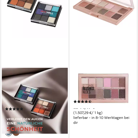
NEWWELL
MAYBELLINE NEW YORK
Lidschatten-Palette Palette -
Lidschatten-Palette THE
9 Strahlende Farben Für
BLUSH NUDES, mit
Unendliche Make-Up
verschiedenen Nuancen
(219)
Kreationen, 9 Farben
ab 14,47 €
(1)
(1.507,29 €/ 1 kg)
12,90 €
lieferbar - in 8-10 Werktagen bei
(143,33 €/ 100 g)
dir
lieferbar - in 2-3 Werktagen bei dir