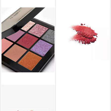
MISS W PRO
Lidschatten Vegan &
Glutenfrei, glamouröses und
natürliches Augen Make Up
11,90 €
lieferbar - in 3-4 Werktagen bei dir
+43
GLAMIRA
Lidschatten Infinity Rote
Lidschattenpalette - Rouge
Captivant, 9-tlg., Palette mit