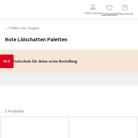
Mein Konto
Merkzettel
Warenkorb
…
Make-Up
Augen
Rote Lidschatten Paletten
10 €
Gutschein für deine erste Bestellung
5 Produkte