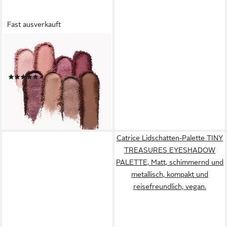
Fast ausverkauft
CATRICE
Lidschatten-Palette
Eyeshadow Palette
(1)
4,99 €
UVP
5,99 €
(554,44 €/ 1 kg)
-17%
lieferbar - in 2-3 Werktagen bei dir
Catrice Lidschatten-Palette TINY
TREASURES EYESHADOW
PALETTE, Matt, schimmernd und
metallisch, kompakt und
reisefreundlich, vegan.