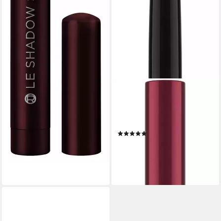
CATRICE
Lidschatten Aloe Vera
Eyeshadow Stick, 3-tlg., mit
cremiger Textur
(1)
10,99 €
UVP
13,49 €
(2.442,22 €/ 1 kg)
-19%
lieferbar - in 5-6 Werktagen bei dir