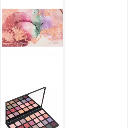
YOUSTAR
Lidschatten-Palette youstar
SENSEYETIONS
Lidschattenpalette /
Eyeshadow Palette 05
15,99 €