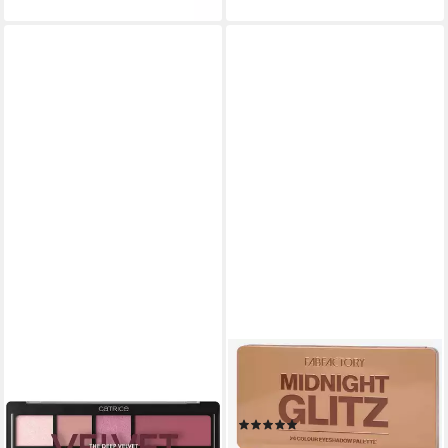
MAX & MORE
Lidschatten-Palette
Lidschattenpalette
(1)
14,95 €
UVP
25,95 €