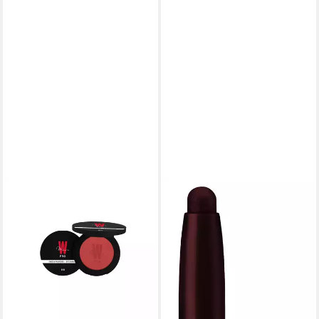
L'ORÉAL PARIS
Lidschatten PARADISE LE
SHODOW STICK, Smokey
Eyes im Handumdrehen
9,99 €
(7.135,71 €/ 1 kg)
lieferbar - in 1-2 Werktagen bei dir