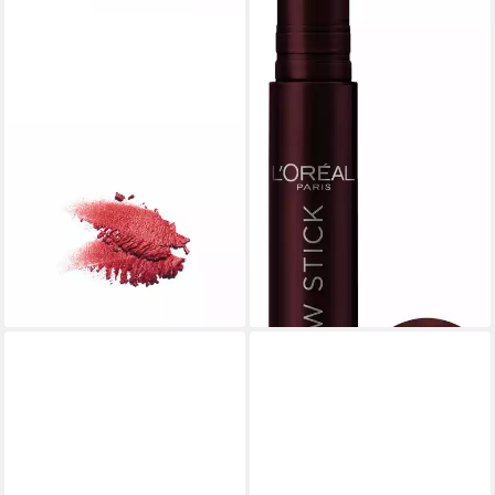
MISS W PRO
Lidschatten Vegan &
Glutenfrei, glamouröses und
natürliches Augen Make Up
11,90 €
lieferbar - in 3-4 Werktagen bei dir
+43