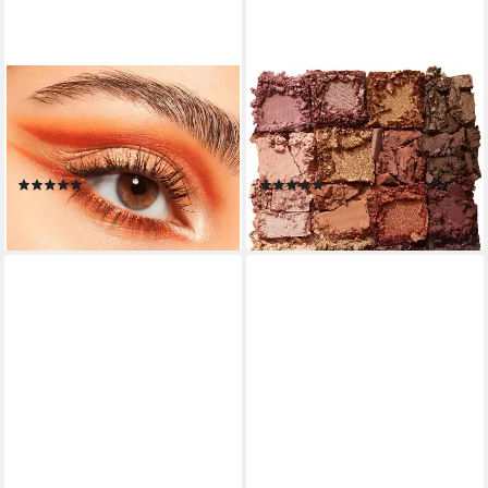
CATRICE
MAYBELLINE NEW YORK
Lidschatten-Palette SLIM
Lidschatten-Palette NUDES
EYESHADOW PALETTE, mit
OF NEW YORK, mit perfekter
klassischen Farbtönen
Nuance-Abstimmung
(6)
(31)
24,35 €
13,99 €
leider ausverkauft
lieferbar - in 2-3 Werktagen bei dir