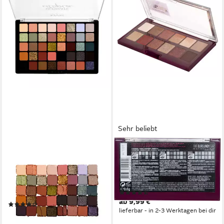
Sehr beliebt
NYX PROFESSIONAL MAKEUP
MAYBELLINE NEW YORK
Lidschatten-Palette
Lidschatten THE BURGUNDY
ULTIMATE SHADOW
BAR, mit schimmernden
PALETTE, mit intensiven
Burgunder-Tönen
(84)
Farbtönen
ab 9,99 €
(6)
lieferbar - in 2-3 Werktagen bei dir
ab 39,99 €
lieferbar - in 2-3 Werktagen bei dir