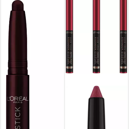
L'ORÉAL PARIS
Lidschatten PARADISE LE
SHODOW STICK, Smokey
Eyes im Handumdrehen
9,99 €
(7.135,71 €/ 1 kg)
lieferbar - in 1-2 Werktagen bei dir