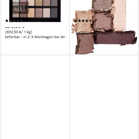
NUDES, mit warmen
MINI, mit verschiedenen
Erdtönen
Nuancen
(509)
(85)
ab 9,99 €
7,99 €
(832,50 €/ 1 kg)
(1.331,67 €/ 1 kg)
lieferbar - in 2-3 Werktagen bei dir
lieferbar - in 2-3 Werktagen bei dir