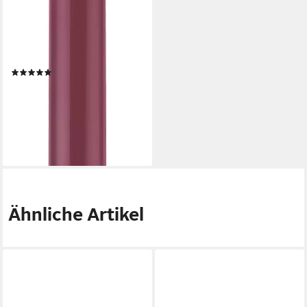
Lidschatten ETERNAL RED
EYE CRAYON, 3-tlg.,
Hochpigmentiert, lang haltend,
vielseitig, glänzendes Finish,
(1)
vegan.
7,50 €
UVP
11,99 €
(1.785,71 €/ 1 kg)
-37%
lieferbar - in 2-3 Werktagen bei dir
Ähnliche Artikel