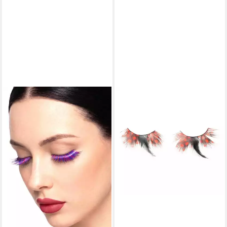
WIZARDO
Bandwimpern Falsche
Wimpern Heroine, Fake
Lashes für einen
fantastischen Look
6,79 €
lieferbar - in 2-3 Werktagen bei dir