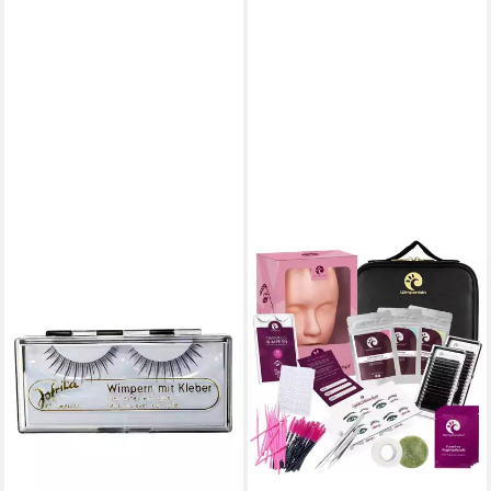
METAMORPH
Bandwimpern Falsche
Wimpern Halo, Künstliche
Wimpern für aufregende
Augenblicke!
7,87 €
lieferbar - in 2-3 Werktagen bei dir