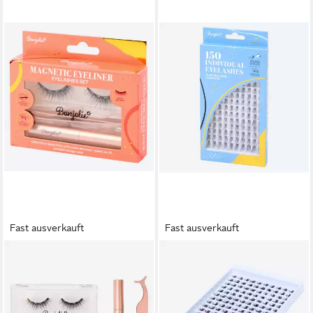
Fast ausverkauft
Fast ausverkauft
SPECTRUM
SPECTRUM
Magnetwimpern Magnetische
Einzelwimpern Einzelne
Wimpern und Eyeliner-Set, 5
Wimpern 150 Stück inkl.
tlg.
Klebstoff, 151 tlg.