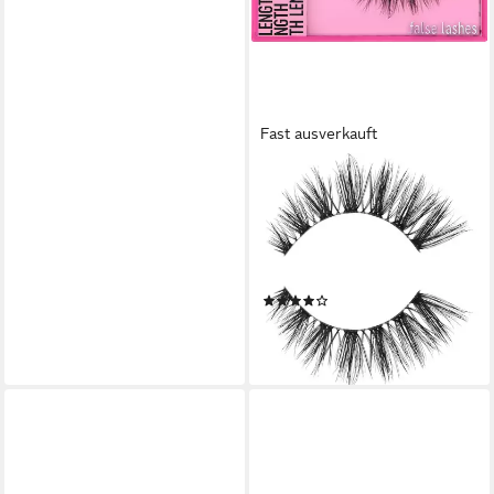
Fast ausverkauft
ESSENCE
Bandwimpern WHAT THE
FAKE! FALSE LASHES,
Cluster-Wimpern mit Falsche-
Wimpern-Effekt
(2)
8,99 €
(2.996,67 €/ 1 kg)
lieferbar - in 3-5 Werktagen bei dir