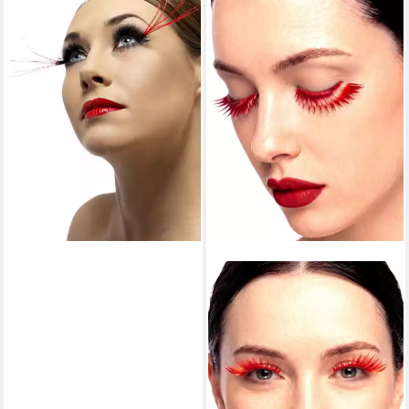
Bandwimpern Falsche
Wimpern Ray of Light,
Künstliche Wimpern für
Beauty, Festival und Karneval
10,03 €
lieferbar - in 2-3 Werktagen bei dir