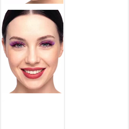
MASKWORLD
Bandwimpern Cheshire
Wimpern, Künstliche
Wimpern für