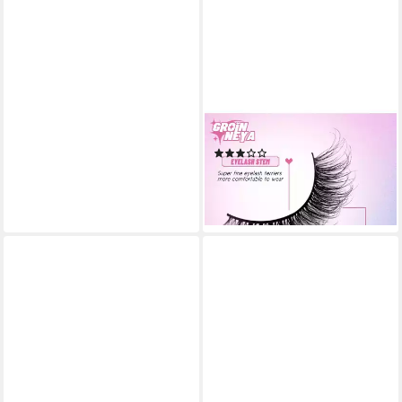
MONTEGONI
Bandwimpern 10 Paar
Wimpern Falsche, 10 tlg.,
natürlich 3D künstliche
Wimpern Set,Kunsthaar
(2)
9,49 €
UVP
13,99 €
-32%
lieferbar - in 4-5 Werktagen bei dir