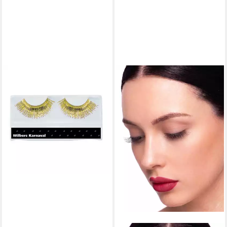
METAMORPH
Bandwimpern Lametta
Wimpern gold, Breit
gefächerte Fake Lashes im
Metallic-Look
7,87 €
lieferbar - in 2-3 Werktagen bei dir