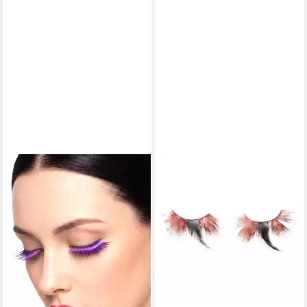
WIZARDO
Bandwimpern Falsche
Wimpern Heroine, Fake
Lashes für einen
fantastischen Look
6,79 €
lieferbar - in 2-3 Werktagen bei dir