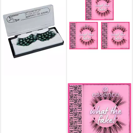
Bandwimpern Falsche
Wimpern Green Dots,
Künstliche Wimpern für
aufregende Augenblicke!
6,79 €
lieferbar - in 2-3 Werktagen bei dir