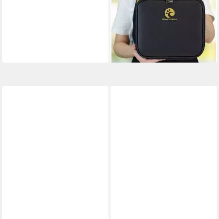
Wimpernverlängerung Set 1:1
Ausbildung Starter, 19 tlg.
145,99 €
224,80 €
-35%
lieferbar - in 2-3 Werktagen bei dir