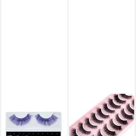
METAMORPH
Bandwimpern Künstliche
Lametta Wimpern blau - für
Fasching, Breit gefächerte
Fake Lashes im Metallic-Look
7,87 €