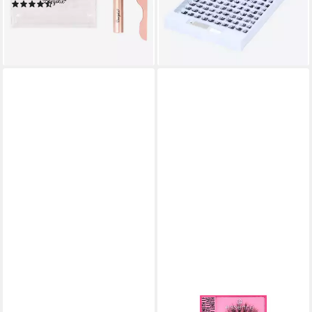
(19)
8,88 €
UVP
14,95 €
9,95 €
UVP
14,95 €
-41%
-33%
lieferbar - in 5-6 Werktagen bei dir
lieferbar - in 5-6 Werktagen bei dir
METAMORPH