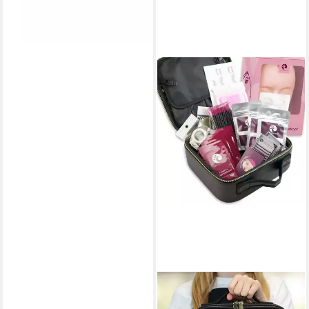
WIMPANISTA
Einzelwimpern 19-teiliges