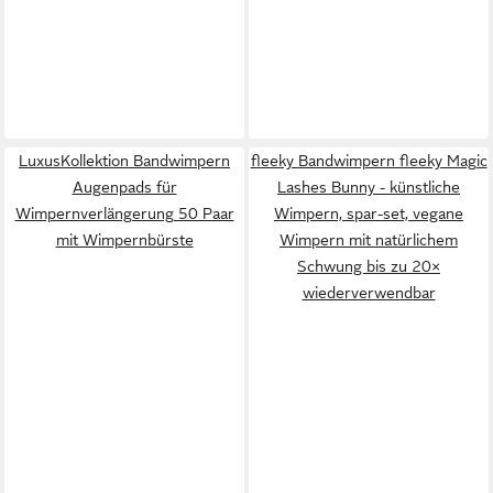
LuxusKollektion Bandwimpern
fleeky Bandwimpern fleeky Magic
Augenpads für
Lashes Bunny - künstliche
Wimpernverlängerung 50 Paar
Wimpern, spar-set, vegane
mit Wimpernbürste
Wimpern mit natürlichem
Schwung bis zu 20×
wiederverwendbar