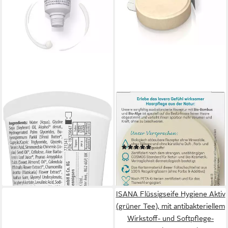
LAVERA
LAVERA
Handcreme Reisegröße basis
Festes Haarshampoo Festes
sensitive Handcreme
Pflegeshampoo Volumen &
0,99 €
Kraft
(4,95 €/ 100 ml)
(1)
lieferbar - in 2-3 Werktagen bei dir
2,99 €
(5,98 €/ 100 g)
lieferbar - in 2-3 Werktagen bei dir
ISANA Flüssigseife Hygiene Aktiv
(grüner Tee), mit antibakteriellem
Wirkstoff- und Softpflege-