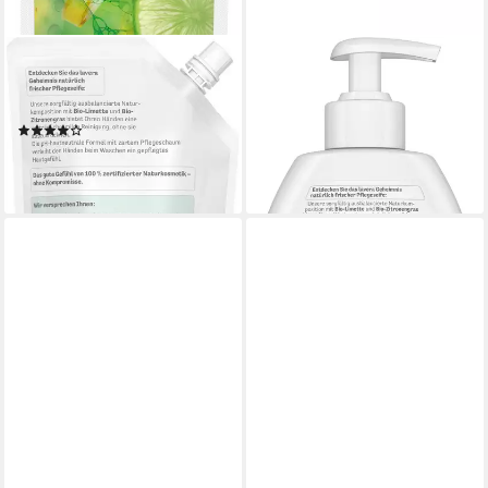
LAVERA
LAVERA
Handseife Nachfüllbeutel
Handseife Frische
Frische Pflegeseife, 1-tlg.
Pflegeseife, 1-tlg.
(1)
3,59 €
4,99 €
(1,44 €/ 100 ml)
(1,00 €/ 100 ml)
lieferbar - in 2-3 Werktagen bei dir
lieferbar - in 2-3 Werktagen bei dir