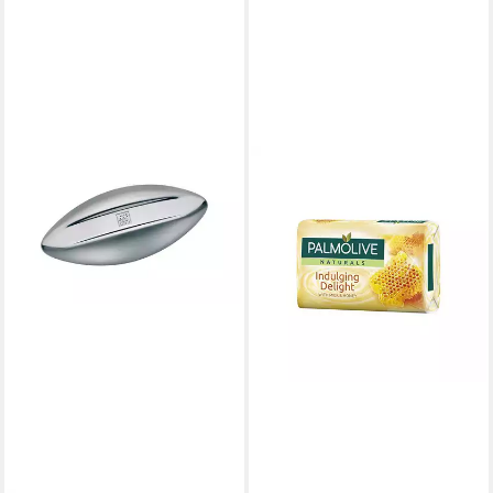
PALMOLIVE
Handseife
3,36 €
(12,44 €/ 1 kg)
lieferbar - in 3-4 Werktagen bei dir