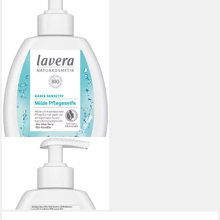
LAVERA
Handseife basis sensitive
milde Pflegeseife, 1-tlg.
ab 3,59 €
(1,44 €/ 100 ml)
lieferbar - in 2-3 Werktagen bei dir