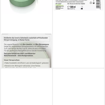
LAVERA
Duschgel Feste Pflegedusche
Happy Freshness
2,99 €
(5,98 €/ 100 g)
lieferbar - in 2-3 Werktagen bei dir