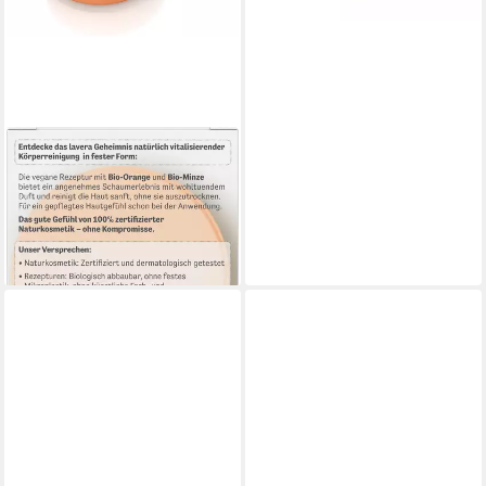
LAVERA
Duschgel Feste Pflegedusche
High Vitality
2,99 €
(59,80 €/ 1 kg)
lieferbar - in 3-4 Werktagen bei dir