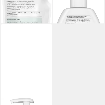
3,59 €
Pflegeseife, 1-tlg.
(1,44 €/ 100 ml)
ab 4,99 €
lieferbar - in 2-3 Werktagen bei dir
(1,00 €/ 100 ml)
lieferbar - in 2-3 Werktagen bei dir