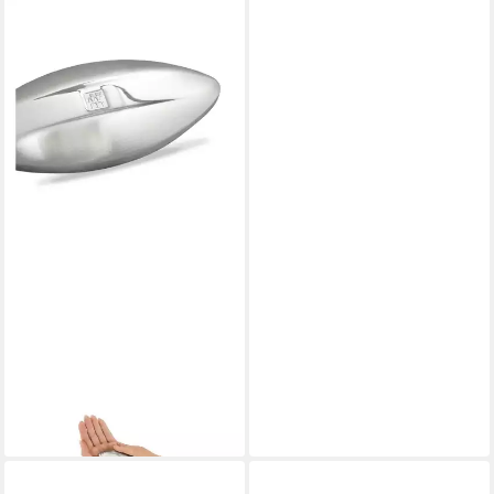
ZWILLING
Handseife, 1-tlg.
15,95 €
lieferbar - in 3-4 Werktagen bei dir