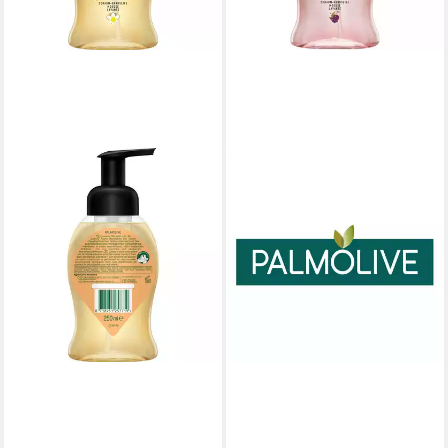
PALMOLIVE
Handseife
3,27 €
(13,08 €/ 1 l)
lieferbar - in 3-4 Werktagen bei dir