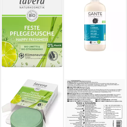
SANTE
Handseife FAMILY Bio-Aloe
Vera Limone, 500 ml
7,99 €
(15,98 €/ 1 l)
lieferbar - in 3-4 Werktagen bei dir