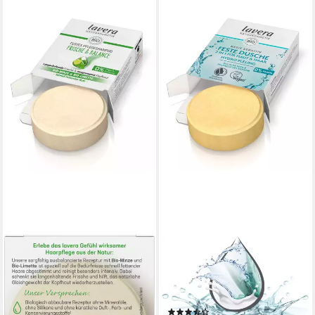
LAVERA
LAVERA
Festes Haarshampoo Festes
Festes Haarshampoo lavera -
Pflegeshampoo Frische &
Feste Dusche 2 in 1 basis
Balance
sensitive Hydro Feeling
(3)
2,99 €