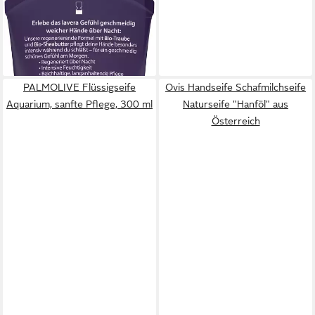
Handcreme Gute Nacht 2in1
Handcreme & -maske
3,89 €
(51,87 €/ 1 l)
lieferbar - in 3-4 Werktagen bei dir
PALMOLIVE Flüssigseife
Ovis Handseife Schafmilchseife
Aquarium, sanfte Pflege, 300 ml
Naturseife "Hanföl" aus
Österreich