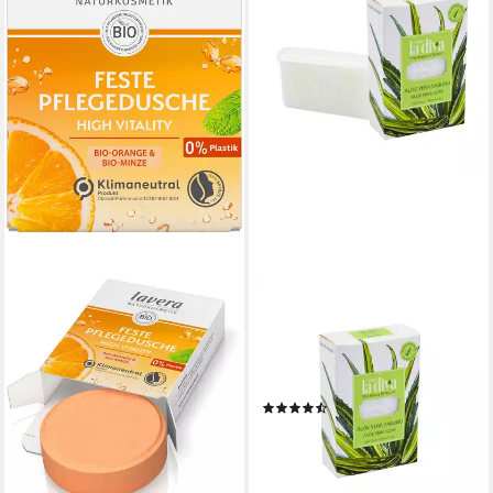
Handseife Aloe Vera Seife
100 g, 1-tlg.,
feuchtigkeitsspendend
pflegend
(2)
6,99 €
(69,90 €/ 1 kg)
lieferbar - in 3-4 Werktagen bei dir
+13