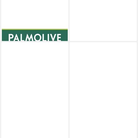
PALMOLIVE
Handseife
3,27 €
(13,08 €/ 1 l)
lieferbar - in 3-4 Werktagen bei dir