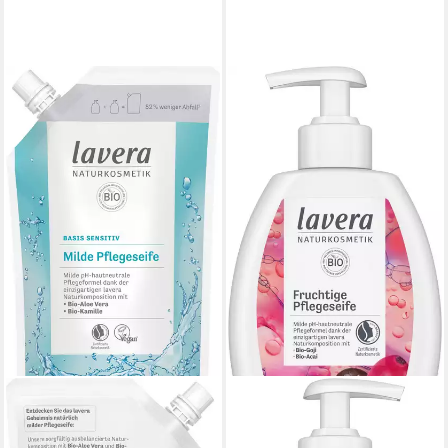
LAVERA
LAVERA
Handseife Nachfüllbeutel
Handseife Fruchtige
basis sensitive milde
Pflegeseife, 1-tlg.