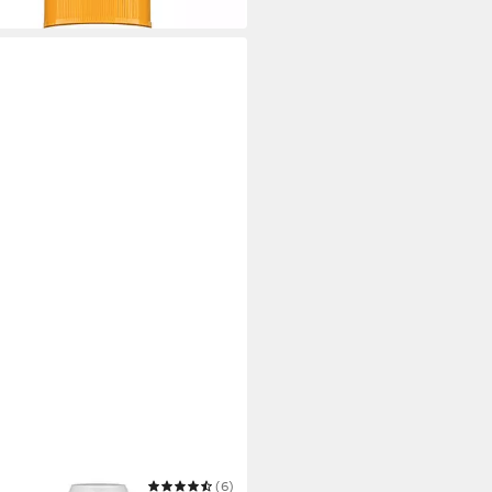
 Werktagen bei dir
INA BARTY
(6)