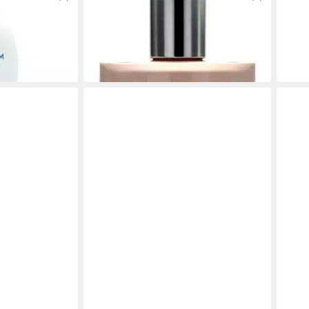
rel
Bodylotion La vie est belle
Body
ab 54,69 €
ab 5,
(27,35 €/ 100 ml)
(11,48 
leider ausverkauft
in 4-5