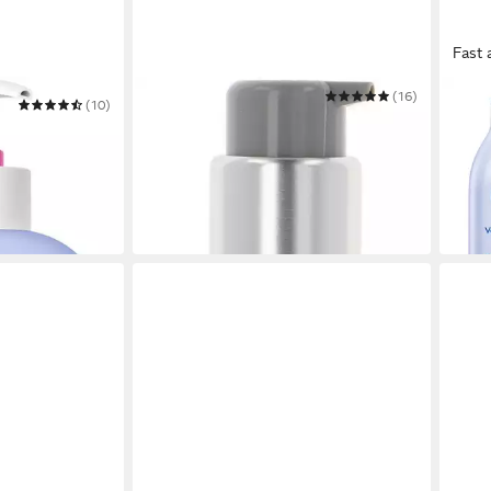
Fast 
CALVIN KLEIN
(16)
NIVE
(10)
Bodylotion ck one
Body
er 24H Moisture
20,99 €
Milk 
UVP
32,00 €
h-Bodymist-
(83,96 €/ 1 l)
16,4
(13,73
-34%
in 2-3
in 2-3 Werktagen bei dir