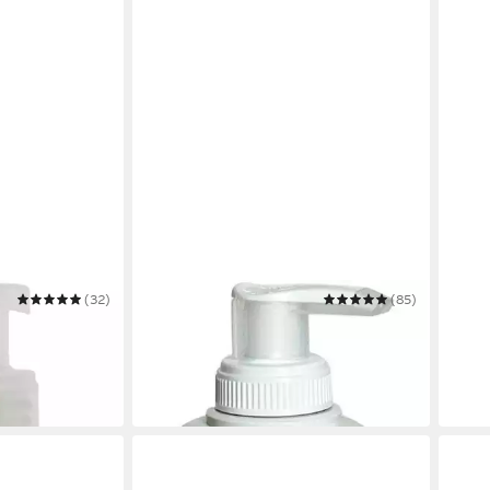
(32)
BIOTHERM
(85)
BETT
Body Lotion
Körpermilch Oil Therapy Baume
Körpe
Corps
Loti
ab 25,70 €
ab 6
(64,25 €/ 1 l)
(6,29 €
in 3-4 Werktagen bei dir
in 4-5