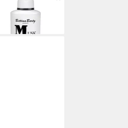
lotion Musk Hand & Body Lotion
74 €
€/ 1 l)
 Werktagen bei dir