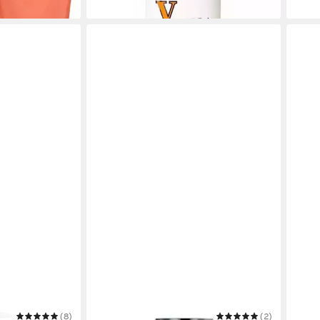
in 4-5 Werktagen bei dir
in 1-2
(8)
LANCOME
(2)
BETT