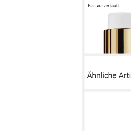
Fast ausverkauft
JEAN PAUL GAULTIER
Bodylotion Divine
ab 39,65 €
UVP
56,99 €
(19,83 €/ 100 ml)
-30%
in 6-8 Werktagen bei dir
Ähnliche Arti