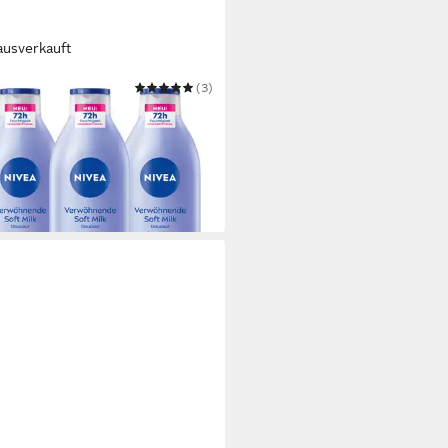
ausverkauft
A
(3)
lotion Body Verwöhnende Soft
3 x 400ml
7 €
 €/ 1 l)
 Werktagen bei dir