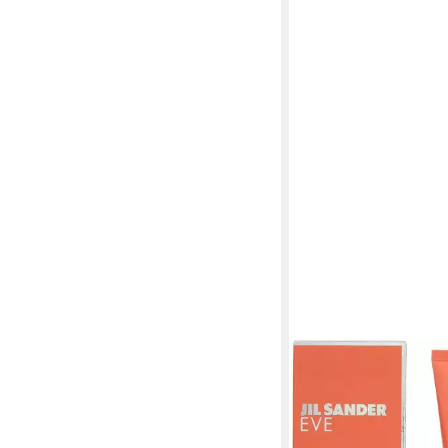
JIL SANDER
Bodylotion Eve
18,74 €
(12,49 €/ 100 ml)
leider ausverkauft