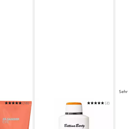
Sehr 
(18)
BETTINA BARTY
(2)
MIXA
Körperlotion Summer Vanilla Hand &
Körp
Body Lotion
BRIG
ab 5,78 €
4,99
(11,56 €/ 1 l)
(19,96