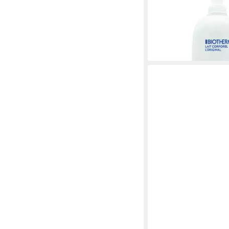
Bodylotion Lait Corpo
ab 24,50 €
UVP
28,00 €
(6,13 €/ 100 ml)
-13%
leider ausverkauft