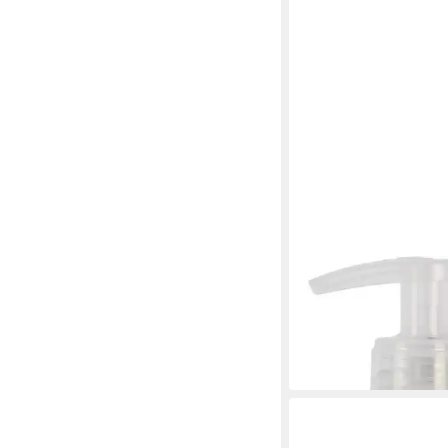
ELIZABETH ARDEN
Bodylotion Green Tea 
19,90 €
(39,80 €/ 1 l)
lieferbar in 2 Wochen