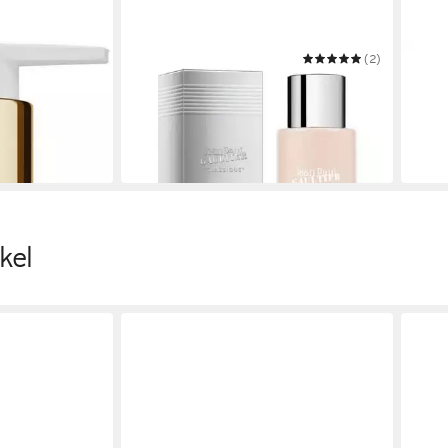
JEAN PAUL GAULTIER
(2)
JEAN
Bodylotion Classique
Bodyl
ab 38,81 €
ab 2
UVP
49,50 €
(19,41 €/ 100 ml)
(117,5
in 2-3
-22%
in 2-3 Werktagen bei dir
kel