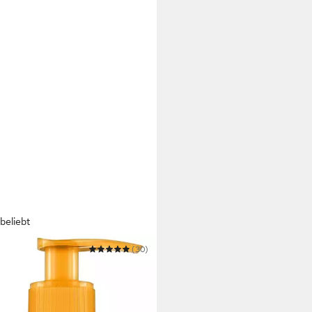
beliebt
(30)
ermilch MIXA NIACINAMIDE
HT BODY LOTION
 €
 €/ 1 l)