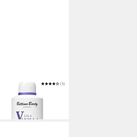
INA BARTY
(3)
rlotion Lila Vanilla Hand & Body
on
,29 €
/ 1 l)
 Werktagen bei dir