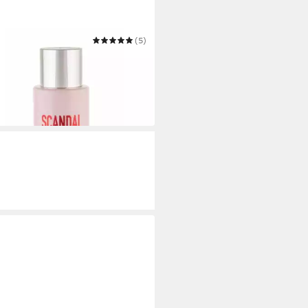
 PAUL GAULTIER
(5)
otion Scandal.
3,50 €
0 €/ 1 l)
 Werktagen bei dir