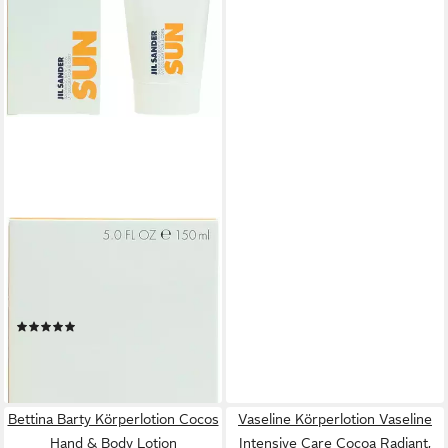
JIL SANDER
Bodylotion Sun Women, mit
feuchtigkeitsspendender
Wirkung
(38)
ab 19,70 €
(13,13 €/ 100 ml)
leider ausverkauft
Bettina Barty Körperlotion Cocos
Vaseline Körperlotion Vaseline
Hand & Body Lotion
Intensive Care Cocoa Radiant,