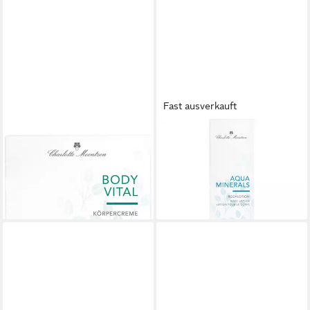
Fast ausverkauft
CHARLOTTE MEENTZEN
CHARLOTTE MEENTZEN
Bodylotion Body Vital Körper-
Bodylotion Aqua Minerals
Creme, Normale Haut
Bodylotion, Alle Hauttypen
24,99 €
17,27 €
(24,99 €/ 1 l)
(86,35 €/ 1 l)
lieferbar - in 3-4 Werktagen bei dir
lieferbar - in 3-4 Werktagen bei dir