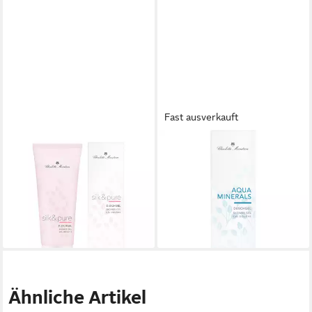
Fast ausverkauft
CHARLOTTE MEENTZEN
CHARLOTTE MEENTZEN
Bodylotion Charlotte
Duschgel Aqua Minerals
Meentzen Silk & Pure
Duschgel, Alle Hauttypen
ab 12,60 €
Bodylotion 200ml
(63,00 €/ 1 l)
17,27 €
lieferbar - in 3-4 Werktagen bei dir
(86,35 €/ 1 l)
lieferbar - in 3-4 Werktagen bei dir
Ähnliche Artikel