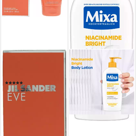
JIL SANDER
Bodylotion Eve, mit einer
blumigen und Chypre
Duftnote
(18)
14,99 €
UVP
26,00 €
(99,93 €/ 1 l)
-42%
lieferbar - in 2-3 Werktagen bei dir