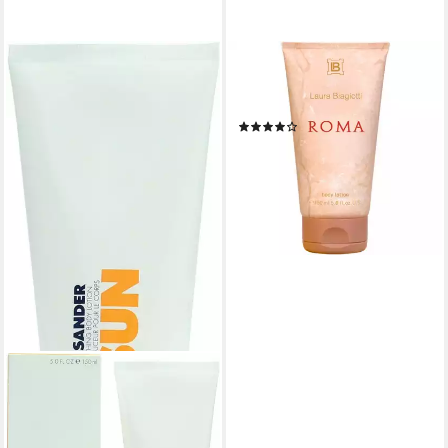
LAURA BIAGIOTTI
Bodylotion Roma Packung, 1-
tlg., 150 ml BodyLotion
(1)
16,99 €
(16,99 €/ 1 l)
lieferbar - in 3-4 Werktagen bei dir