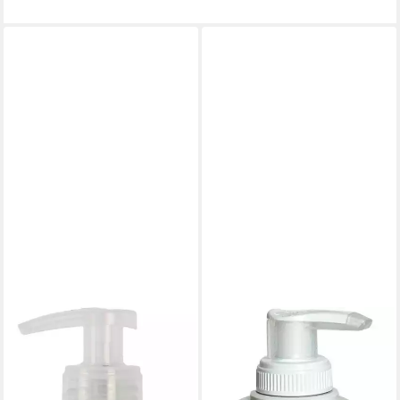
BIOTHERM
Körpermilch Oil Therapy
Baume Corps, mit drei
kostbaren Ölen