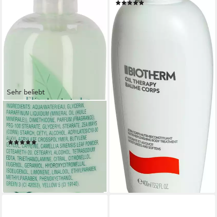
(85)
ab 36,00 €
(90,00 €/ 1 l)
lieferbar - in 2-3 Werktagen bei dir
Sehr beliebt
ELIZABETH ARDEN
Bodylotion Green Tea Body
Lotion, mit Grünteeextrakt
(32)
ab 15,99 €
UVP
25,50 €
(31,98 €/ 1 l)
-37%
lieferbar - in 3-4 Werktagen bei dir