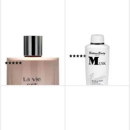
LANCOME
BETTINA BARTY
Bodylotion La vie est belle
Bodylotion Musk Hand & Body
Packung, 1-tlg., 200 ml
Lotion
(6)
BodyLotion
ab 5,74 €
(2)
(11,48 €/ 1 l)
ab 47,02 €
lieferbar - in 4-5 Werktagen bei dir
(235,10 €/ 1 l)
lieferbar - in 2-3 Werktagen bei dir