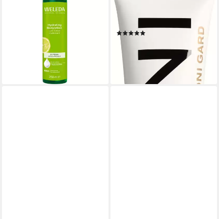
ab 9,95 €
Optimale Pflege der Haut,
(39,80 €/ 1 l)
unverkennbar.
lieferbar - in 2-3 Werktagen bei dir
(2)
12,99 €
UVP
15,99 €
(86,60 €/ 1 l)
-19%
lieferbar - in 2-3 Werktagen bei dir