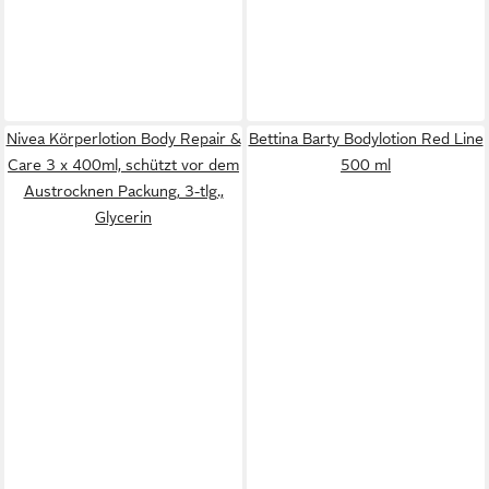
Nivea Körperlotion Body Repair &
Bettina Barty Bodylotion Red Line
Care 3 x 400ml, schützt vor dem
500 ml
Austrocknen Packung, 3-tlg.,
Glycerin