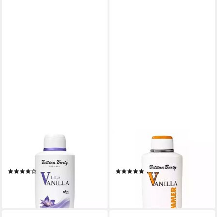
BETTINA BARTY
BETTINA BARTY
Körperlotion Lila Vanilla Hand
Körperlotion Summer Vanilla
& Body Lotion
Hand & Body Lotion
(3)
(2)
ab 6,29 €
ab 5,78 €
(6,29 €/ 1 l)
(11,56 €/ 1 l)
lieferbar - in 4-5 Werktagen bei dir
lieferbar - in 4-5 Werktagen bei dir