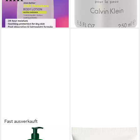
ab 29,90 €
UVP
44,90 €
-33%
lieferbar - in 3-4 Werktagen bei dir
Fast ausverkauft
WELEDA
TONI GARD
Bodylotion Hydrating, 250 ml
Bodylotion TONI Body Lotion,