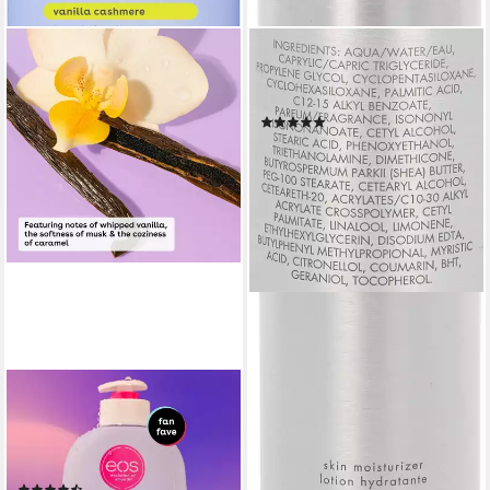
CALVIN KLEIN
Bodylotion ck one, mit
zitrischer Duftnote
(16)
20,99 €
UVP
32,00 €
(83,96 €/ 1 l)
-34%
lieferbar - in 2-3 Werktagen bei dir
EOS EVOLUTION OF SMOOTH
Bodylotion Shea Better 24H
Moisture Body Lotion-
Bodywash-Bodymist-Bodyoil
(10)