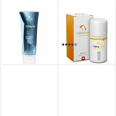
BIOTURM
HIDRY
Deo-Creme Styling Gel Nr,
Deo-Creme hidry®basic
125 ml
Antitranspirant 50 ml, flüssig,
ab 8,95 €
schweißhemmend,
(71,60 €/ 1 l)
geruchsreduzierend
lieferbar - in 2-3 Werktagen bei dir
(2)
23,90 €
(478,00 €/ 1 l)
lieferbar - in 3-4 Werktagen bei dir