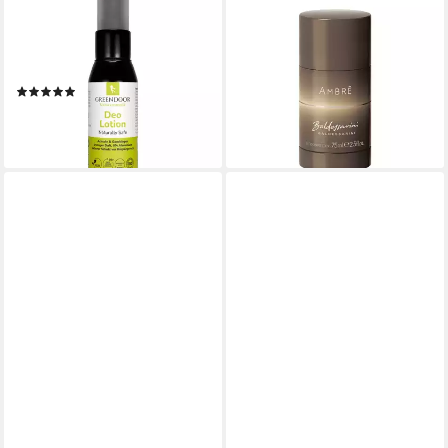
GREENDOOR
BALDESSARINI
Deo-Creme Deo Lotion
Deo-Stift AMBRE, Deodorant
Naturally Safe, Whole Body
Stick 75 ml
ab 17,99 €
Deo
UVP
22,00 €
(239,87 €/ 1 l)
(1)
8,45 €
-18%
(140,83 €/ 1 l)
lieferbar - in 1-2 Werktagen bei dir
lieferbar - in 2-3 Werktagen bei dir