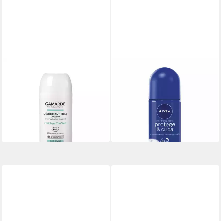
GAMARDE
BIO OIL
Deo-Spray Gamardeamarde,
Deo-Roller Nivea Protect And
Bio, Antitranspirantrüntee,
Care Deodorant Roll On
13,13 €
Deo-Roll-On, für Damen
(262,60 €/ 1 l)
12,73 €
lieferbar in 3 Wochen
(254,60 €/ 1 l)
lieferbar in 4 Wochen