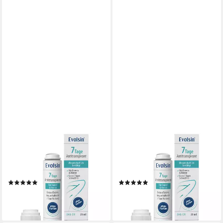
EVOLSIN
EVOLSIN
Deo-Roller Antitranspirant -
Deo-Roller Antitranspirant -
Damen & Herren - Bis zu 7
Damen & Herren - Bis zu 7
Tagen schweißfrei
Tagen schweißfrei
(1)
(1)
14,95 €
14,95 €
(42,71 €/ 100 ml)
(42,71 €/ 100 ml)
lieferbar - in 3-4 Werktagen bei dir
lieferbar - in 3-4 Werktagen bei dir