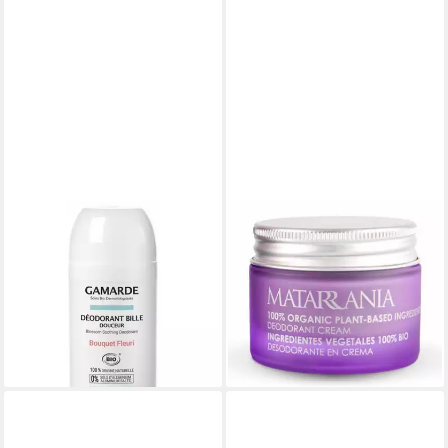
GAMARDE
MATARRANIA
Deo-Spray Gamardeamarde,
Deo-Roller BIO CREAM
Bio, Antitranspirant, blumig,
DEODORANT lemon and
Deo-Roll-On, für Damen
thyme without baking soda
12,73 €
22,48 €
(254,60 €/ 1 l)
(749,33 €/ 1 l)
lieferbar in 4 Wochen
lieferbar - in 9-11 Werktagen bei
dir