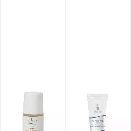
ALVA
BIOTURM
Deo-Roller Kristall Deo ROLL
Deo-Creme Silber Deo Creme
ON SENSITIV, 50 ml
neutral Nr, Silber, 50 ml
ab 9,90 €
9,49 €
(198,00 €/ 1 l)
(189,80 €/ 1 l)
lieferbar - in 2-3 Werktagen bei dir
lieferbar - in 3-4 Werktagen bei dir