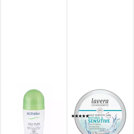
BIOTHERM
LAVERA
Deo-Roller Deo Pure Natural
Deo-Creme Basis Sensitiv -
Protect Bio Deodorant
Natural & Sensitive Deo
31,96 €
Creme 50ml
(426,13 €/ 1 l)
(2)
lieferbar in 3 Wochen
6,49 €
(129,80 €/ 1 l)
lieferbar - in 3-4 Werktagen bei dir