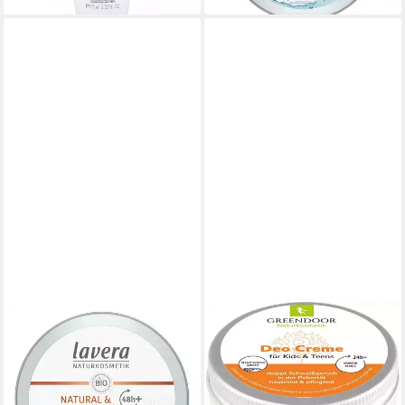
LAVERA
GREENDOOR
Deo-Creme Natural & Strong
Deo-Creme Deo Creme Kids
- Deo Creme 50ml
& Teens, 50 ml, Für Kids &
6,49 €
Teens; ohne Aluminiumsalze;
(129,80 €/ 1 l)