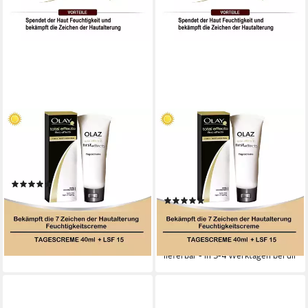
OLAZ
OLAZ
Tagescreme Total Effects first
Tagescreme Total Effects first
effects 7in1 leichte Anti-Aging
effects 7in1 leichte Anti-Aging
Tagescreme - 40ml, 1-tlg.
Tagescreme 40ml - 2erPack,
(1)
2-tlg.
19,91 €
UVP
29,99 €
(3)
(49,78 €/ 100 ml)
39,93 €
49,94 €
-34%
(49,91 €/ 100 ml)
lieferbar - in 3-4 Werktagen bei dir
-20%
lieferbar - in 3-4 Werktagen bei dir