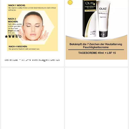
OLAZ
OLAZ
Tagescreme Total Effects 7 in
Tagescreme Total Effects first
One Ultra leichte
effects 7in1 leichte Anti-Aging
feuchtigkeitsspendende
Tagescreme 40ml - 3erPack,
Tagescreme 15ml, 1-tlg.
3-tlg.
(3)
49,94 €
69,96 €
19,91 €
UVP
29,99 €
(41,62 €/ 100 ml)
(1.327,33 €/ 1 l)
-29%
-34%
lieferbar - in 3-4 Werktagen bei dir
lieferbar - in 3-4 Werktagen bei dir