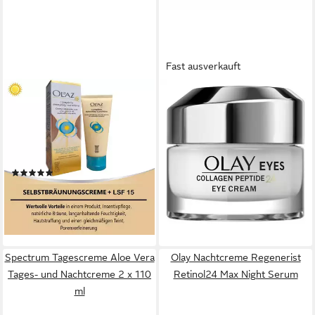
Fast ausverkauft
OLAZ
OLAY
Selbstbräunungscreme Total
Augencreme Regenerist
Complete Everyday Sunshine
Collagen Peptide 24h Eye
40ml Gesicht
Cream
40,09 €
Selbstbräunungscreme, 1-tlg.
(2.672,67 €/ 1 l)
(1)
lieferbar in 3 Wochen
19,91 €
UVP
29,99 €
(49,78 €/ 100 ml)
-34%
lieferbar - in 3-4 Werktagen bei dir
Spectrum Tagescreme Aloe Vera
Olay Nachtcreme Regenerist
Tages- und Nachtcreme 2 x 110
Retinol24 Max Night Serum
ml