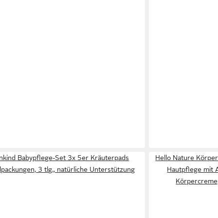
kind Babypflege-Set 3x 5er Kräuterpads
Hello Nature Körpe
lpackungen, 3 tlg., natürliche Unterstützung
Hautpflege mit A
Körpercreme,