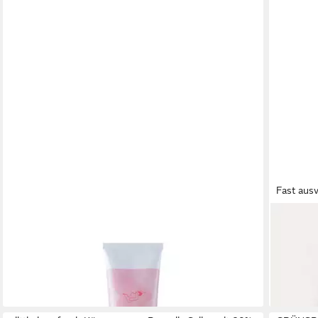
Fast aus
BIOBAZA
Sanfte H
Körperbalsam Biobaza Natürlicher
Baby-Ma
Brustwarzenbalsam für stillende Mütter
24,00 €
11,99 €
lieferbar
(34,26 €/ 100 ml)
lieferbar - in 2-3 Werktagen bei dir