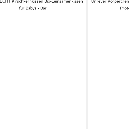
CHT Kirschkernkissen Bio-Leinsamenkissen
Unilever Körpercrem
für Babys - Bär
Prot