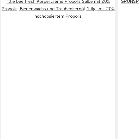
little bee fresh Körpercreme Propolis Salbe mit 20%
GRÜNSPE
Propolis, Bienenwachs und Traubenkernöl, 1-tlg., mit 20%
hochdosiertem Propolis