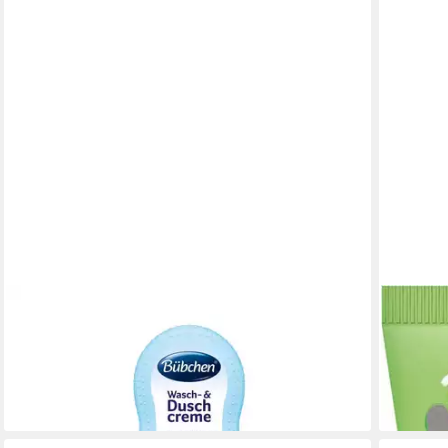
BÜBCHEN
BÜBCHE
Duschgel Bübchen Wasch- und Duschcreme Classic
Duschge
230 ml Tube
tlg.
3,03 €
5,99 €
(13,17 €/ 1 l)
(4,61 €/ 
lieferbar - in 2-3 Werktagen bei dir
lieferbar