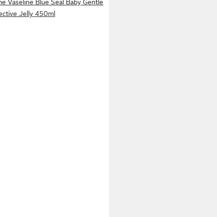
e Vaseline Blue Seal Baby Gentle
ective Jelly 450ml