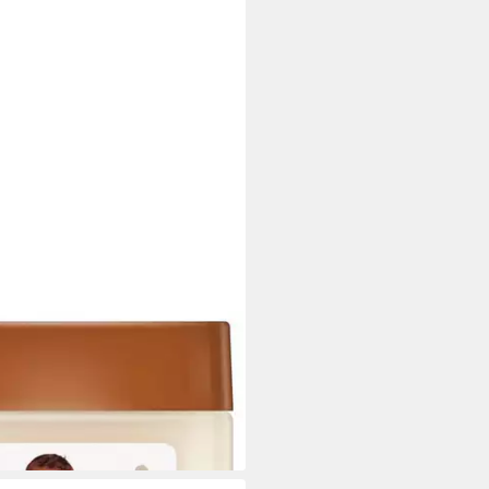
 Baby Jelly Shea Butter 440ml
tagen bei dir