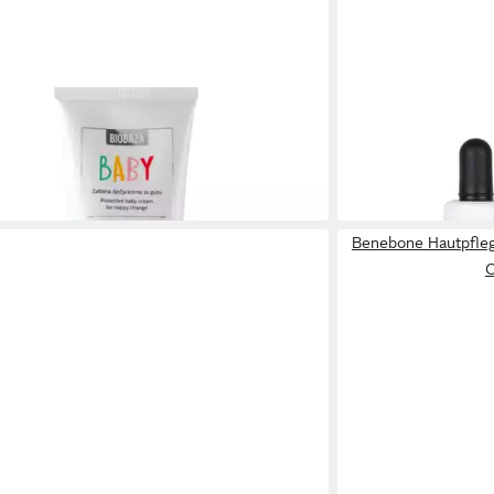
MABYEN
reme Schützende Windelcreme 250 Ml
Körperpflegemitte
Tropfen 30ml, 1-tlg.
100 ml)
14,95 €
 - in 2-3 Werktagen bei dir
lieferbar - in 2-3 Werk
Benebone Hautpfleg
O