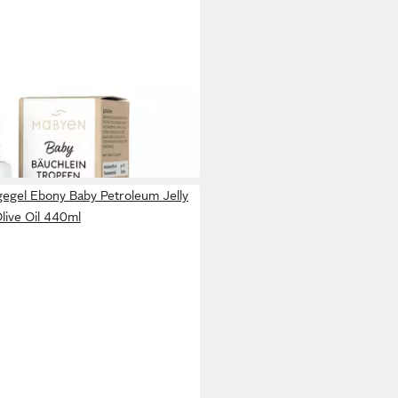
l MABYEN Baby Bäuchlein-
tagen bei dir
egel Ebony Baby Petroleum Jelly
live Oil 440ml