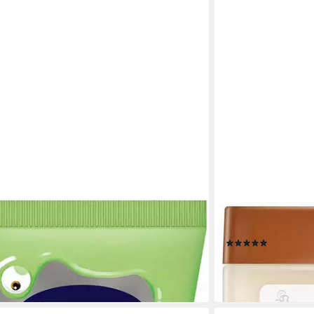
N
BENEBONE
l 1x Bübchen Badeglibber grün - 130ml, 1-
Körperbutter Ebony
(1)
6,99 €
(15,89 €/ 1.000 g)
100 ml)
lieferbar - in 2-3 Werk
 - in 3-4 Werktagen bei dir