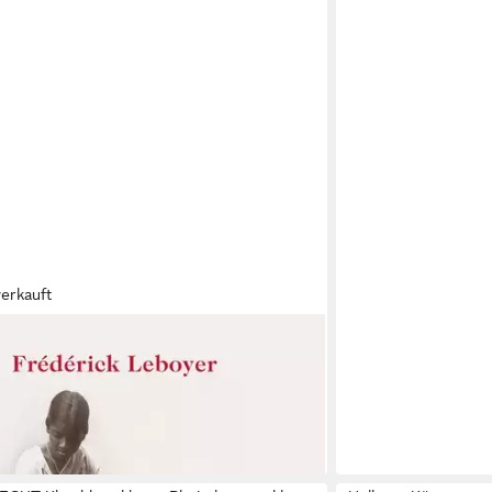
verkauft
ände Die traditionelle Kunst der indischen
ssage. Mit a / Frédérick Leboyer, X
 - in 2-3 Werktagen bei dir