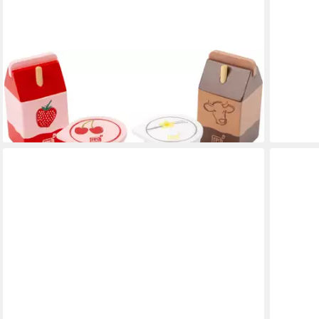
SMALL FOOT
BIOBAZA
Kaufladensortiment Milchprodukte-Set „fresh“
Körperc
17,95 €
10,30 €
lieferbar - in 6-8 Werktagen bei dir
(4,12 €/ 
lieferbar