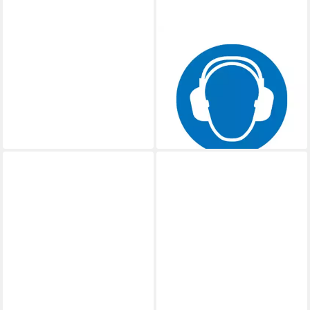
PFERD
Rundbürste PFERD TOOLS
Rundbürste schmal ungezopft
RBU Ø125x12x14 mm
Bohrung
42,51 €
lieferbar - in 3-4 Werktagen bei dir