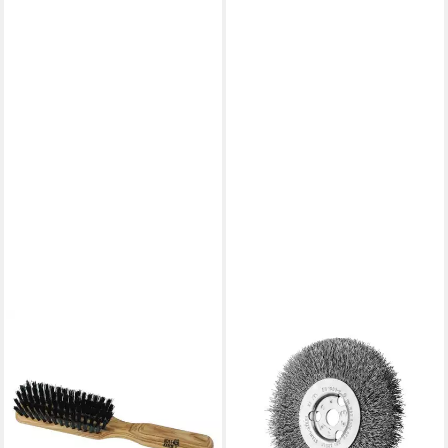
KOST KAMM
Haarbürste Haarbürste
Olivenholz schmal, Olivgrün,
Stk
30,00 €
lieferbar - in 2-3 Werktagen bei dir