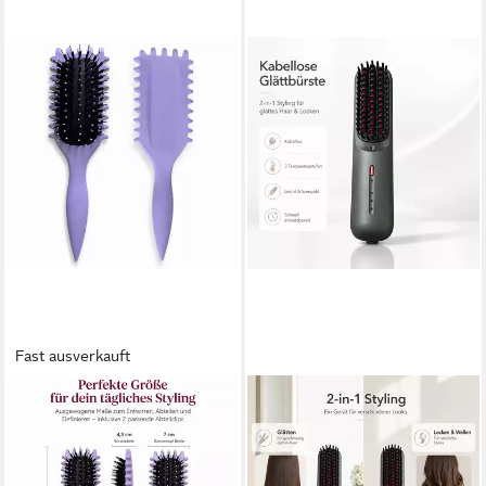
Fast ausverkauft
XEOOCE
PEDETE
Haarbürste Haarbürsten-Set
Haarbürste Elektrohaarbürste
Haarbürste,Lockenbürste,Curl
Kabelloser beheizbarer
Hair Brush für Damen, Set,
Haarglättungskamm,