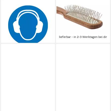
PFERD
NIPPES SOLINGEN
Rundbürste PFERD TOOLS
Haarbürste Pneumatikbürste
Rundbürste schmal ungezopft
länglich – Haarbürste für
RBU Ø100x12x14 mm
feines Haar, Rosshaar-Mix,
Bohrung
Buchenholz
36,51 €
7,45 €
lieferbar - in 3-4 Werktagen bei dir
lieferbar - in 2-3 Werktagen bei dir