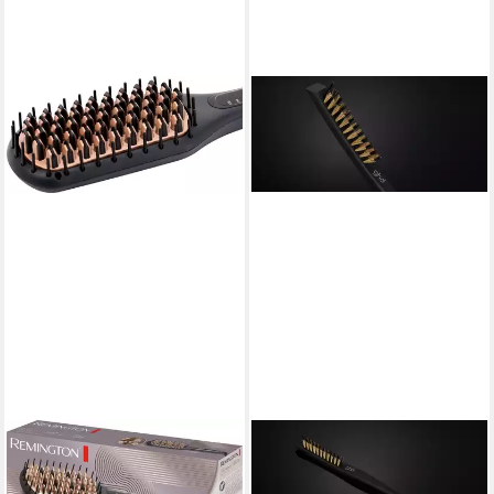
REMINGTON
GHD
Haarglättbürste CB7400 E51
Stylingbürste Ghd The Final
Straight Brush,
Touch - Bürste, 1-tlg.,