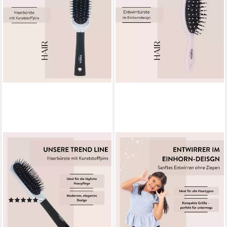
PARSA BEAUTY
PARSA BEAUTY
Haarbürste Essential
Haarbürste Kids Haarbürste
Stylingbürste Silber,
Einhorn Regenbogen, sanftes
Schonendes Entwirren &
Entwirren ohne Ziepen
4,99 €
Styling
lieferbar - in 2-3 Werktagen bei dir
(1)
6,99 €
lieferbar - in 2-3 Werktagen bei dir