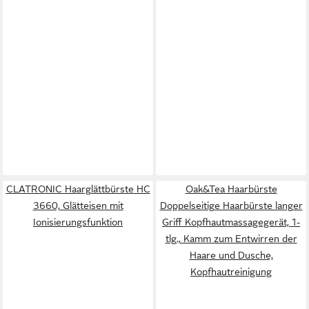
CLATRONIC Haarglättbürste HC
Oak&Tea Haarbürste
3660, Glätteisen mit
Doppelseitige Haarbürste langer
Ionisierungsfunktion
Griff Kopfhautmassagegerät, 1-
tlg., Kamm zum Entwirren der
Haare und Dusche,
Kopfhautreinigung