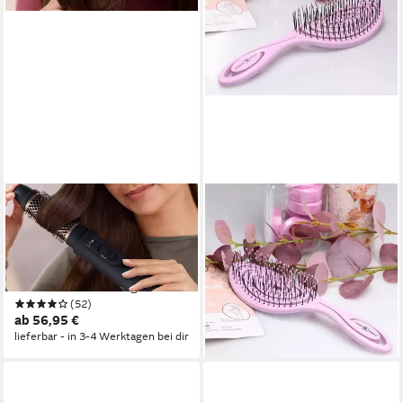
PHILIPS
CHIARA AMBRA
Warmluftbürste AirStyler
Haarbürste Chiara Ambra
Series 5000 BHA530/00, mit
Haarbürste ohne Ziepen,
Ionen-Technologie, Argan-Öl-
Detangler für Locken, Blau
19,99 €
Keramikbeschichtung und 5
lieferbar - in 3-4 Werktagen bei dir
(52)
Aufsätze
ab 56,95 €
lieferbar - in 3-4 Werktagen bei dir