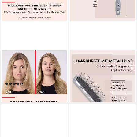
REVLON
PARSA BEAUTY
Haartrockner RVDR5222E,
Haarbürste Essential
800 W, Salon One-Step Hair
Haarbürste Schmal & Lang in
Dryer & Volumiser
Grau, Präzises Entwirren
(1668)
4,99 €
ab 55,60 €
lieferbar - in 2-3 Werktagen bei dir
lieferbar - in 2-3 Werktagen bei dir