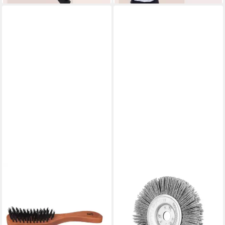
KOST KAMM
Haarbürste Haarpflegebürste
- Schmal
46,00 €
lieferbar - in 2-3 Werktagen bei dir