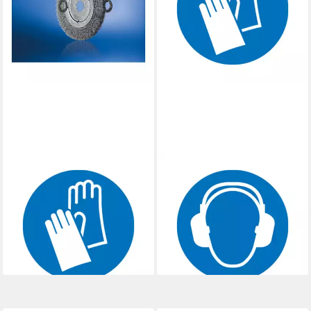
PFERD
PFERD
Rundbürste PFERD TOOLS
Rundbürste PFERD TOOLS
Rundbürste schmal ungezopft
Rundbürste schmal ungezopft
RBU Ø180x12xvariable
RBU Ø100x12x14 mm
Bohrung
Bohrung
49,21 €
55,68 €
lieferbar - in 3-4 Werktagen bei dir
lieferbar - in 3-4 Werktagen bei dir