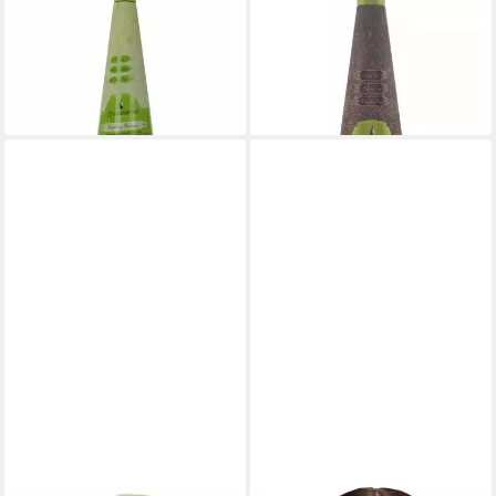
Haarshampoo Smoothing
Haaröl Natural Oil Moisturizing
Shampoo
Rinse
21,31 €
22,76 €
(71,03 €/ 1 l)
(75,87 €/ 1 l)
lieferbar in 3 Wochen
lieferbar in 3 Wochen