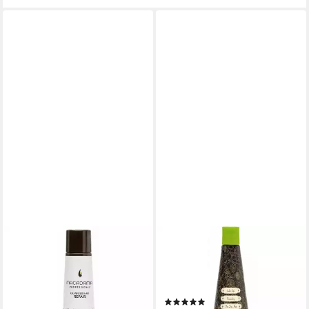
MACADAMIA
MACADAMIA
Haarspülung Macadamia
Haarshampoo Macadamia
Weightless Repair
Rejuvenating Shampoo 300
Conditioner 300 ml
ml
(1)
16,99 €