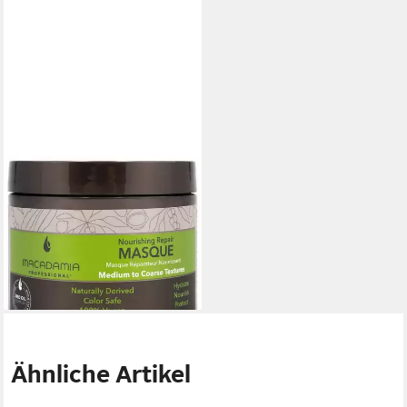
MACADAMIA
Haarmaske Macadamia
Nourishing Repair Masque
236 ml
27,50 €
(116,53 €/ 1 l)
lieferbar - in 3-4 Werktagen bei dir
Ähnliche Artikel