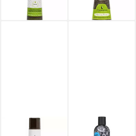
17,20 €
(56,63 €/ 1 l)
lieferbar - in 3-4 Werktagen bei dir
(57,33 €/ 1 l)
lieferbar - in 3-4 Werktagen bei dir
MACADAMIA
MACADAMIA
Haarshampoo Macadamia
Haarspülung Xpel öl-Extrakt-