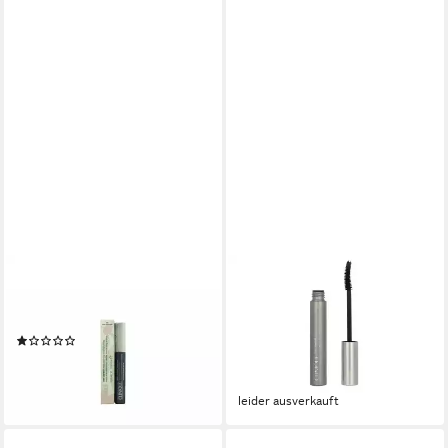
CLINIQUE
CLINIQUE
Mascara Lash Power Mascara
Mascara High Impact Zero
Long- Wearing Formula
Gravity, 1-tlg., Mascara, 7 ml
(1)
Selbstbräuner Produkt
ab 19,00 €
60,00 €
lieferbar - in 3-4 Werktagen bei dir
(857,14 €/ 100 ml)
leider ausverkauft