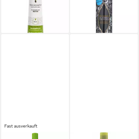
Weightless Repair Shampoo
Spülung
10,18 €
300 ml
(25,45 €/ 1 l)
16,99 €
lieferbar - in 9-11 Werktagen bei
(56,63 €/ 1 l)
dir
lieferbar - in 3-4 Werktagen bei dir
Fast ausverkauft
MACADAMIA
MACADAMIA