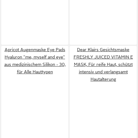
Apricot Augenmaske Eye Pads
Dear Klairs Gesichtsmaske
Hyaluron "me, myself and eye"
FRESHLY JUICED VITAMIN E
aus medizinischem Silikon - 30,
MASK, Für reife Haut, schützt
für Alle Hauttypen
intensiv und verlangsamt
Hautalterung