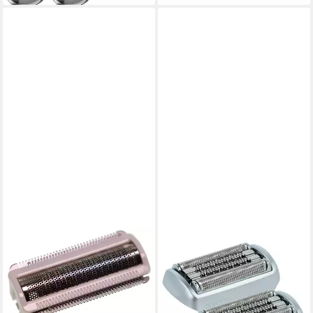
BRAUN
VHBW
Epilieraufsatz Braun SE9
Ersatzscherkopf passend für
FLEX Schneidteil zu Braun
Braun Series 9 Rasierer
40,49 €
Silk-épil 9 Type 5380
lieferbar - in 2-3 Werktagen bei dir
32,98 €