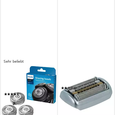
Sehr beliebt
PHILIPS
VHBW
Ersatzscherköpfe SH50/50,
Ersatzscherkopf passend für
für Rasierer Series 5000 und
Braun Series 9, Pro Rasierer
(2)
6000
32,99 €
(135)
lieferbar - in 2-3 Werktagen bei dir
ab 34,99 €
UVP
44,99 €
-22%
lieferbar - in 1-2 Werktagen bei dir