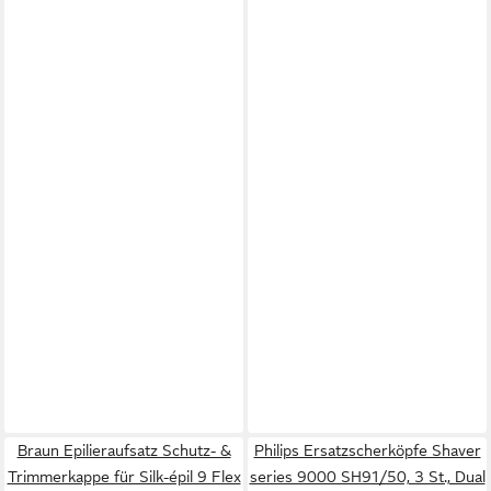
Braun Epilieraufsatz Schutz- &
Philips Ersatzscherköpfe Shaver
Trimmerkappe für Silk-épil 9 Flex
series 9000 SH91/50, 3 St., Dual