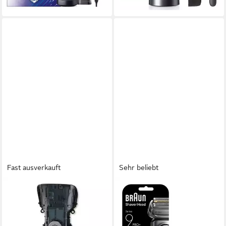
Fast ausverkauft
Sehr beliebt
BRAUN
BRAUN
Ersatzscherteil Braun
Ersatzscherkopf Series 9
Gehäuse Vorderteil mit
96M, Kompatibel mit allen
Schalter zu Braun Rasierer
Braun Series 9 Rasierern,