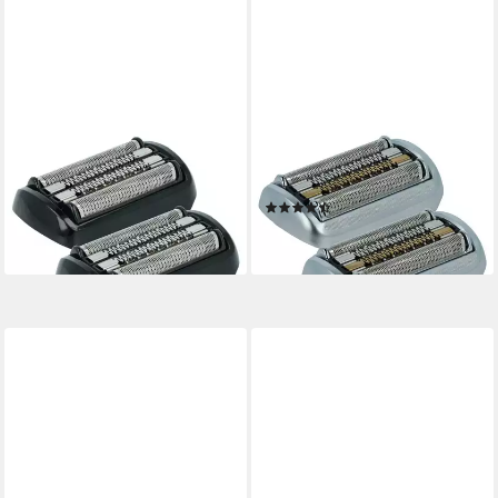
VHBW
VHBW
Ersatzscherkopf passend für
Ersatzscherkopf passend für
Braun Series 9 Rasierer
Braun Series 9, Pro Rasierer
(3)
44,99 €
46,49 €
lieferbar - in 2-3 Werktagen bei dir
lieferbar - in 2-3 Werktagen bei dir