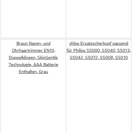
Braun Nasen- und
vhbw Ersatzscherkopf passend
Ohrhaartrimmer EN10,
für Philips S5000, S5040, S5013,
Doppelklingen, SkinGentle
S5042, S5072, S5008, S5010
Technologie, AAA Batterie
Enthalten, Grau