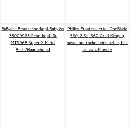
BaByliss Ersatzscherkopf Babyliss
Philips Ersatzscherteil OneBlade
35009965 Scherkopf für
360, 2 St., 360-Grad-Klingen,
MT996E Super-X Metal
nass und trocken einsetzbar, hält
Bart-/Haarschneid
bis zu 4 Monate