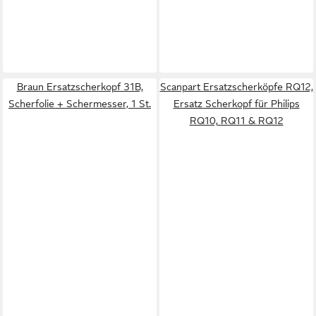
Braun Ersatzscherkopf 31B,
Scanpart Ersatzscherköpfe RQ12,
Scherfolie + Schermesser, 1 St.
Ersatz Scherkopf für Philips
RQ10, RQ11 & RQ12