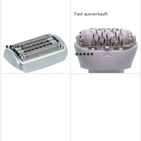
Fast ausverkauft
VHBW
BRAUN
Ersatzscherkopf passend für
Epilieraufsatz Braun
Braun Series 9 Rasierer
81533164 Epilierkopf (breit)
(3)
für Silk-épil 7 und Silk épil 9
23,49 €
(7)
lieferbar - in 2-3 Werktagen bei dir
33,47 €
lieferbar - in 3-4 Werktagen bei dir