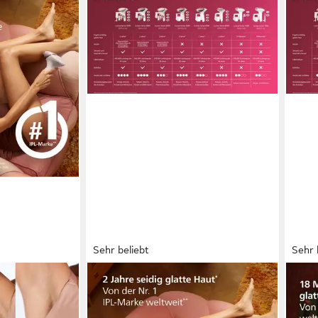
Sehr beliebt
Sehr 
PHILIPS
PHIL
lips Lumea
IPL-Haarentferner Philips Lumea
IPL-
00, 450.000
Series 8000 BRI947/00, 450.000
Seri