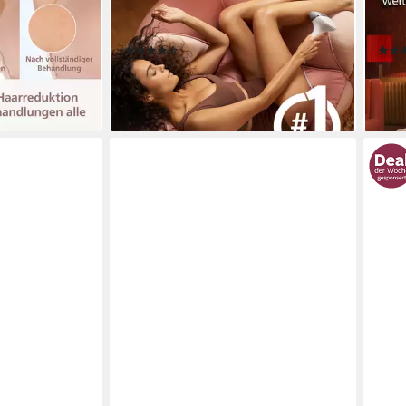
ze (Achseln,
Lichtimpulse, 4 Aufsätze (Achseln,
Lich
 Gesicht),
Bikinizone, Körper und Gesicht)
Gesi
(276)
299,99 €
259,
UVP
549,99 €
-45%
-35
en bei dir
lieferbar - in 1-2 Werktagen bei dir
liefe