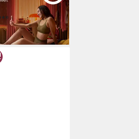
timpulse, 2 Aufsätze (Körper und
cht), inkl. Präzisionstrimmer
(850)
99 €
UVP
399,99 €
%
rbar - in 3-5 Werktagen bei dir