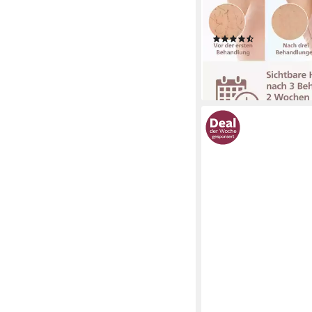
Lichtimpulse, 4 Aufsät
Bikinizone, Körper und
(1376)
kabellos
479,99 €
UVP
569,99 €
-16%
lieferbar - in 1-2 Werktag