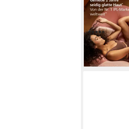
IPL-Haarentferner Phi
Series 9900 BRI951/
Lichtimpulse, 4 Aufsät
Bikinizone, Körper, Ge
(122)
Funktionen
439,99 €
UVP
649,99 €
nur bis Dienstag
-32%
lieferbar - in 1-2 Werktag