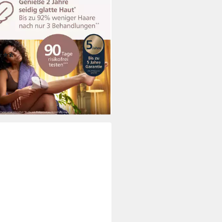
Haarentferner Philips Lumea
es 9900 BRP959/00, 450.000
timpulse, 4 Aufsätze (Achseln,
nizone, Körper, Gesicht), 3 SkinAI
(58)
tionen
99 €
UVP
799,99 €
bis Dienstag
%
rbar - in 3-5 Werktagen bei dir