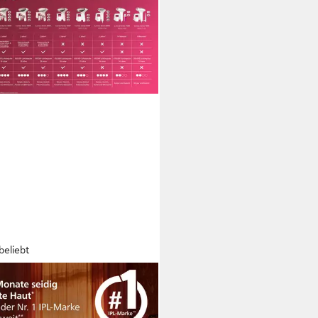
beliebt
IPS
Haarentferner Philips Lumea
es 7000 BRI921/00, 250.000