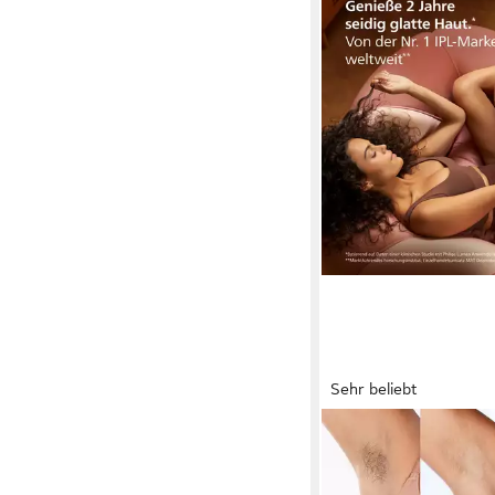
Sehr beliebt
PHILIPS
IPL-Haarentferner Phi
Series 9000 BRI958/