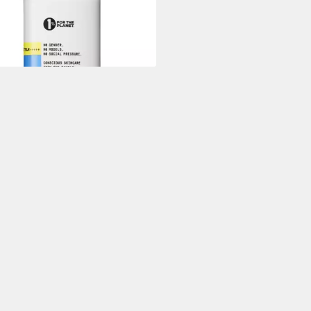
9,89 €
39,90 €
90 €/ 1 l)
%
rbar - in 2-3 Werktagen bei dir