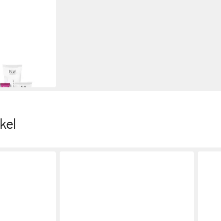
y & Night
en bei dir
kel