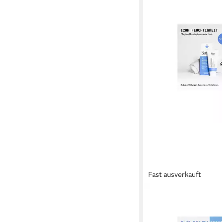
Fast ausverkauft
NO COSMETICS
Tagescreme NØ rain t
Hypermoisture Feucht