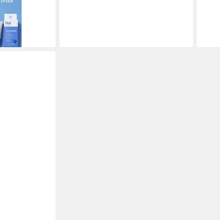
ab 2
(298,
-25
en bei dir
liefe