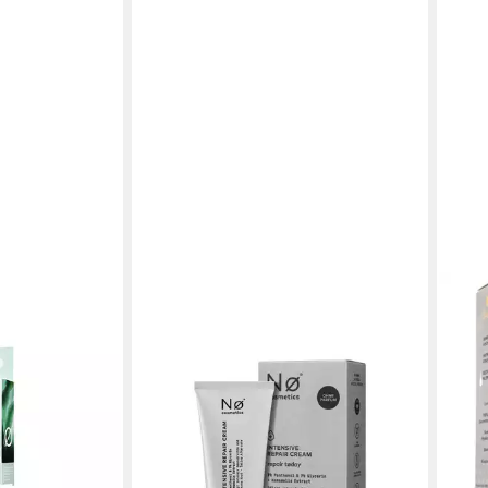
NO COSMETICS
Hautcreme Repair Today Intensive
Repair Cream 50 ml
20,95 €
(41,90 €/ 100 ml)
lieferbar - in 2-3 Werktagen bei dir