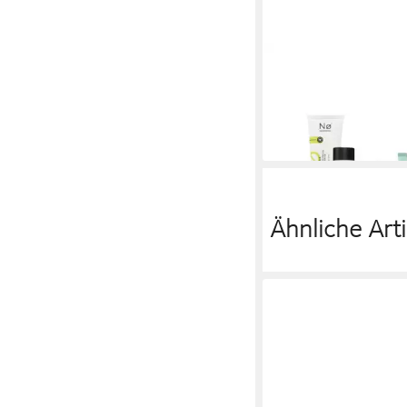
NO COSMETICS
Gesichtspflege-Set Da
Routine 9-teilig, 9-tlg.
149,99 €
lieferbar - in 4-5 Werktag
Ähnliche Arti