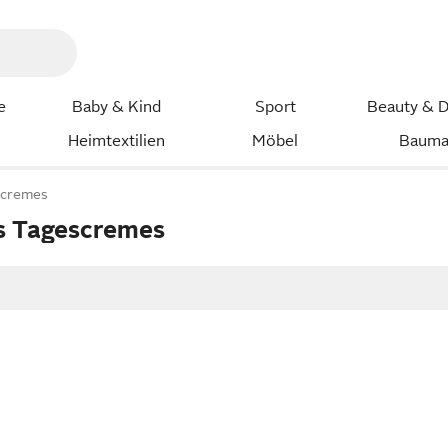
e
Baby & Kind
Sport
Beauty & D
Heimtextilien
Möbel
Bauma
scremes
s Tagescremes