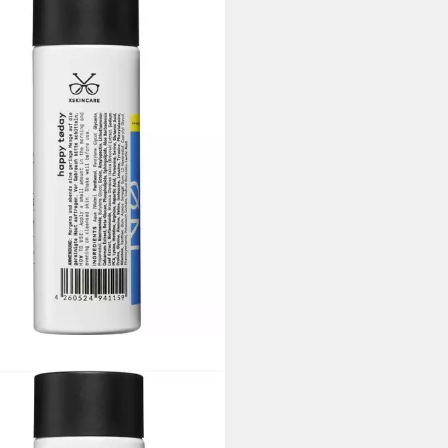
COSMETICS
chtswasser 120h Liquid
ator 100 ml