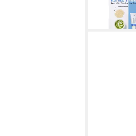
50ml
25,95 €
(51,90 €/ 100 ml)
lieferbar - in 2-3 Werktag