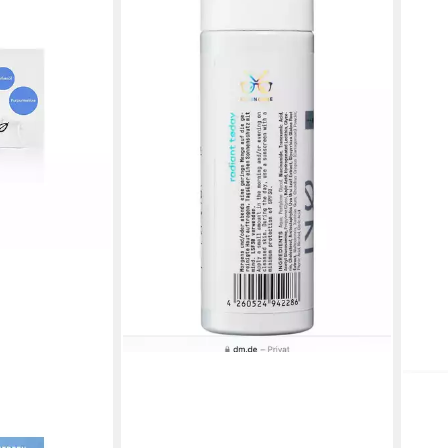
NO COSMETICS
Gesichtswasser Nø Cosmetics Facial
Tonic Liquid Illuminator (100 ml)
ab 16,95 €
(16,95 €/ 100 ml)
lieferbar - in 2-3 Werktagen bei dir
NO 
oday 120h
Gesi
igkeitscreme
Hydr