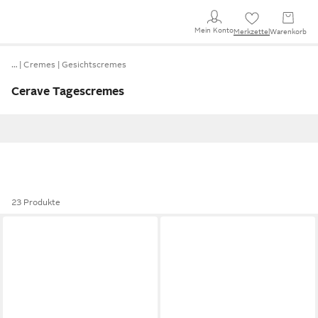
Mein Konto
Merkzettel
Warenkorb
…
Cremes
Gesichtscremes
Cerave Tagescremes
23 Produkte