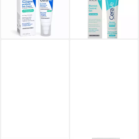
Control Gel-Creme, 52 ml
Unreinheiten Gel 40ml PZN
20,99 €
18168763
(403,65 €/ 1 l)
ab 19,09 €
lieferbar - in 3-4 Werktagen bei dir
(477,25 €/ 1 l)
lieferbar - in 3-4 Werktagen bei dir