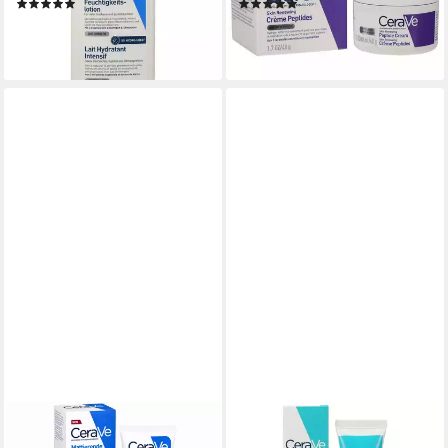
(2)
(3)
19,79 €
29,09 €
(83,86 €/ 1 l)
(606,04 €/ 1 kg)
lieferbar - in 3-4 Werktagen bei dir
lieferbar - in 3-4 Werktagen bei dir
CERAVE
CERAVE
Feuchtigkeitscreme Oil
Gesichtspflege Anti-