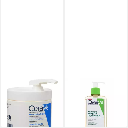
CERAVE
CERAVE
Bodylotion
Gesichts-Reinigungsschaum
Feuchtigkeitscreme Pumpe
Hydrating Foaming Oil
454g PZN 17572901
Cleanser
32,69 €
22,33 €
(72,00 €/ 1 kg)
(94,62 €/ 1 l)
lieferbar - in 7-9 Werktagen bei dir
lieferbar - in 3-4 Werktagen bei dir