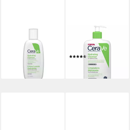
CERAVE
CERAVE
Körperpflegemittel Hydrating
Gesichts-Reinigungsmilch
Cleanser
Hydrating Cleanser
ab 11,99 €
Reinigungsmilch
(136,25 €/ 1 l)
(3)
lieferbar - in 3-4 Werktagen bei dir
23,76 €
(50,23 €/ 1 l)
lieferbar - in 3-4 Werktagen bei dir