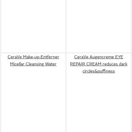
CeraVe Make-up-Entferner
CeraVe Augencreme EYE
Micellar Cleansing Water
REPAIR CREAM reduces dark
circles&puffiness