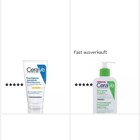
Fast ausverkauft
CERAVE
CERAVE
Tagescreme Moisturizing
Gesichts-Reinigungsmilch
Face Cream SPF30
Hydrating Cleanser w/Pump
(2)
(2)
ab 24,46 €
18,92 €
(470,38 €/ 1 l)
(80,17 €/ 1 l)
lieferbar - in 9-11 Werktagen bei
lieferbar - in 3-4 Werktagen bei dir
dir