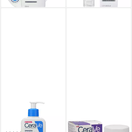
lieferbar - in 5-6 Werktagen bei dir
CERAVE
CERAVE
Feuchtigkeitscreme Intensive
Gesichtspflege CERAVE Skin
Feuchtigkeitslotion 236ml
renewing Peptid Creme 48g
PZN 19557900
PZN 19979400