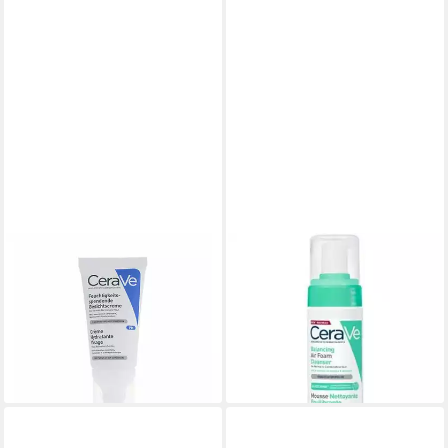
CERAVE
CERAVE
Tagescreme Facial
Gesichtspflege
Moisturising Lotion
Ausgleichender
ab 22,94 €
Luftschaumreiniger
(441,15 €/ 1 l)
21,58 €
lieferbar - in 9-11 Werktagen bei
(145,81 €/ 1 l)
dir
lieferbar - in 2-3 Werktagen bei dir