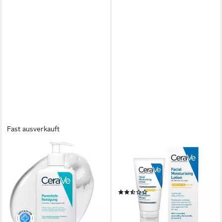
Fast ausverkauft
CERAVE
CERAVE
Gesichtspflege porentiefe
Gesichtspflege
Reinigung Gel 236 ml, gegen
Feuchtigkeitsspendende
unreiner, zu Akne neigender
Gesichtslotion SPF 50
(2)
Haut
ab 21,69 €
26,75 €
(417,12 €/ 1 l)
(113,35 €/ 1 l)
lieferbar - in 3-4 Werktagen bei dir