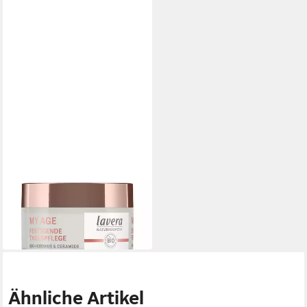
LAVERA
Tagescreme MY AGE -
Festigende Tagespflege 50ml
19,49 €
(389,80 €/ 1 l)
lieferbar - in 3-4 Werktagen bei dir
Ähnliche Artikel