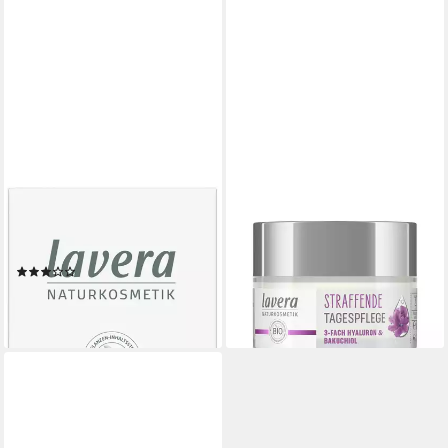
LAVERA
LAVERA
Tagescreme Neutral
Tagescreme Tagespflege -
Gesichtscreme
straffend 50ml
(2)
17,19 €
ab 13,19 €
(343,80 €/ 1 l)
(26,38 €/ 100 ml)
lieferbar - in 3-4 Werktagen bei dir
lieferbar - in 2-3 Werktagen bei dir