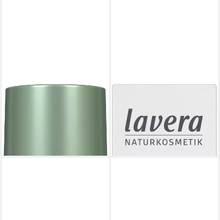
LAVERA
LAVERA
Gesichtspflege Skin Longevity
Tagescreme Neutral
Tagespflege, 1-tlg.
Gesichtsfluid
16,99 €
ab 13,19 €
(33,98 €/ 100 ml)
(26,38 €/ 100 ml)
lieferbar - in 2-3 Werktagen bei dir
lieferbar - in 2-3 Werktagen bei dir