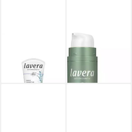
LAVERA
LAVERA
Gesichtspflege basis sensitive
Nachtcreme Skin Longevity
Beruhigende
Nachtpflege
17,99 €
Feuchtigkeitscreme, 1-tlg.
(35,98 €/ 100 ml)
9,99 €
lieferbar - in 2-3 Werktagen bei dir
(199,80 €/ 1 l)
lieferbar - in 3-4 Werktagen bei dir