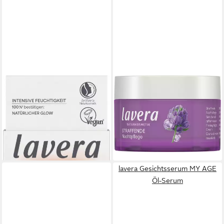
LAVERA
LAVERA
Gesichtspflege Glow By
Nachtcreme Straffende
Nature Vitamin C 3in1 Creme,
Nachtpflege
17,59 €
1-tlg.
(35,18 €/ 100 ml)
14,29 €
lieferbar - in 2-3 Werktagen bei dir
(28,58 €/ 100 ml)
lieferbar - in 2-3 Werktagen bei dir
lavera Gesichtsserum MY AGE
Öl-Serum