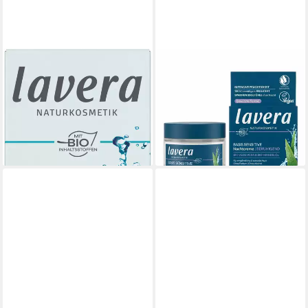
LAVERA
LAVERA
Gesichtspflege basis sensitive
Nachtcreme LAVERA basis
Feuchtigkeitscreme, 1-tlg.
sensitiv beruhigende
ab 7,99 €
Nachtcreme
(15,98 €/ 100 ml)
ab 11,49 €
lieferbar - in 2-3 Werktagen bei dir
(229,80 €/ 1 l)
lieferbar - in 3-4 Werktagen bei dir