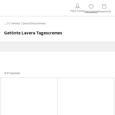
Mein Konto
Merkzettel
Warenkorb
…
Cremes
Gesichtscremes
Getönte Lavera Tagescremes
4 Produkte