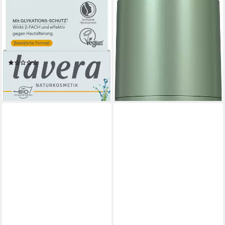
LAVERA
LAVERA
Gesichtspflege basis sensitive
Gesichtspflege Skin Longevity
Anti-Falten
Tagespflege, 1-tlg.
16,99 €
Feuchtigkeitscreme Q10, 1-
(33,98 €/ 100 ml)
tlg.
lieferbar - in 2-3 Werktagen bei dir
(1)
12,99 €
(259,80 €/ 1 l)
lieferbar - in 3-4 Werktagen bei dir