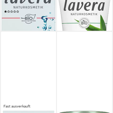
Reichhaltige
Mattierende Tagescreme, 1-
Feuchtigkeitscreme, 1-tlg.
tlg.
(1)
9,99 €
8,49 €
(19,98 €/ 100 ml)
(169,80 €/ 1 l)
lieferbar - in 2-3 Werktagen bei dir
lieferbar - in 3-4 Werktagen bei dir
Fast ausverkauft