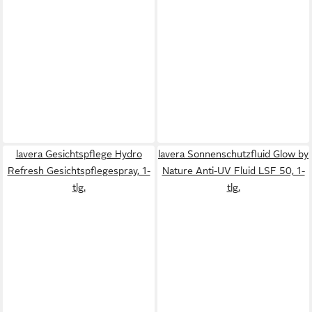
lavera Gesichtspflege Hydro
lavera Sonnenschutzfluid Glow by
Refresh Gesichtspflegespray, 1-
Nature Anti-UV Fluid LSF 50, 1-
tlg.
tlg.