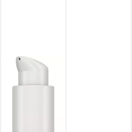
LAVERA
Gesichtsserum Straffendes
Serum
18,69 €
(62,30 €/ 100 ml)
lieferbar - in 2-3 Werktagen bei dir