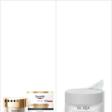
EUCERIN
DR. SEA
Anti-Aging-Creme
Nachtcreme Kollagen Lifting
HYALURON-FILLER +
Nachtcreme MG Relax
18,90 €
ELASTICITY Nachtpflege
(1)
(378,00 €/ 1 l)
ab 28,95 €
42,45 €
in 3-4 Werktagen bei dir
(579,00 €/ 1 l)