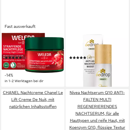
Fast ausverkauft
WELEDA
BEDROP
Nachtcreme STRAFFENDE
Nachtcreme ANTI AGING
NACHTPFLEGE
NACHTCREME BOOSTER
GRANATAPFEL & MACA-
regenerierende Nachtcreme
(4)
(4)
PEPTIDE
mit Bienengift
ab 17,99 €
ab 45,90 €
UVP
20,95 €
(449,75 €/ 1 l)
(918,00 €/ 1 l)
in 3-4 Werktagen bei dir
-14%
in 1-2 Werktagen bei dir
CHANEL Nachtcreme Chanel Le
Nivea Nachtserum Q10 ANTI-
Lift Creme De Nuit, mit
FALTEN MULTI
natürlichen Inhaltsstoffen
REGENERIERENDES
NACHTSERUM, für alle
Hauttypen und reife Haut, mit
Koenzym Q10, flüssige Textur