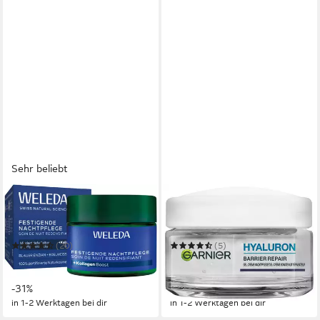
Sehr beliebt
WELEDA
GARNIER
Nachtcreme FESTIGENDE
Nachtcreme HYALURON
NACHTPFLEGE BLAUER
BARRIER REPAIR GEL-
EINZIAN & EDELWEISS
CREME
(20)
(5)
ab 17,99 €
6,85 €
UVP
25,95 €
UVP
7,99 €
(449,75 €/ 1 l)
(137,00 €/ 1 l)
-31%
-14%
in 1-2 Werktagen bei dir
in 1-2 Werktagen bei dir