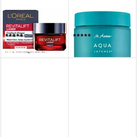
L'ORÉAL PARIS
ASAMBEAUTY
Nachtcreme REVITALIFT
Nachtcreme Hyaluron
LASER DREIFACH-POWER
Nachtcreme
ANTI-AGE NACHTPFLEGE
(5)
(2)
ab 18,99 €
24,99 €
(379,80 €/ 1 l)
(499,80 €/ 1 l)
in 1-2 Werktagen bei dir
lieferbar in 3 Wochen