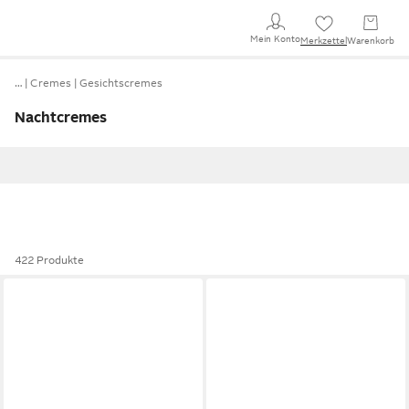
Mein Konto
Merkzettel
Warenkorb
…
Cremes
Gesichtscremes
Nachtcremes
422 Produkte