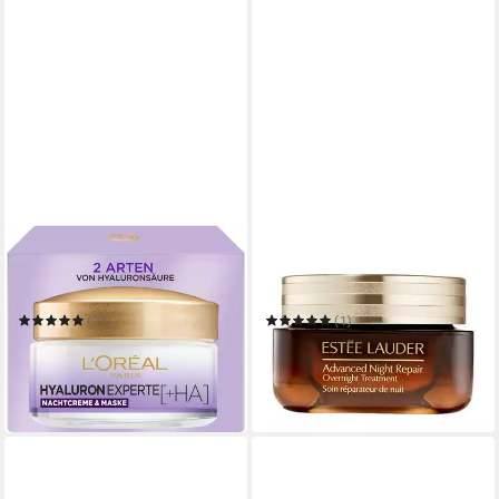
L'ORÉAL PARIS
ESTÉE LAUDER
Nachtcreme Hyaluron
Gesichtspflege Advanced
Experte Nachtcreme &
Night Repair Overnight
Maske
Treatment
(17)
(1)
6,99 €
ab 50,00 €
UVP
130,00 €
(139,80 €/ 1 l)
(769,23 €/ 1 l)
in 1-2 Werktagen bei dir
-62%
in 4-5 Werktagen bei dir