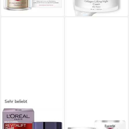
-32%
in 3-4 Werktagen bei dir
Sehr beliebt
L'ORÉAL PARIS
EUCERIN
Nachtcreme REVITALIFT
Anti-Aging-Creme
FILLER ANTI-AGE PFLEGE
HYALURON-FILLER + 3x