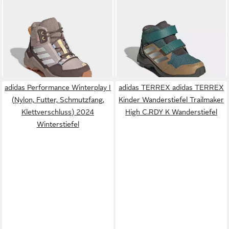
ADIDAS TERREX
TERREX
ADIDAS TERREX
AX4R MID RAIN.RDY
SKYCHASER MID GORE-TEX
ab 75,48 €
ab 65,16 €
WANDERSCHUH Hikingschuh
UVP
85,00 €
KIDS Wanderschuh
UVP
90,00 €
(2-tlg)
-11%
wasserdicht dank Gore-Tex
-28%
Membrane
+1
adidas Performance Winterplay I
adidas TERREX adidas TERREX
(Nylon, Futter, Schmutzfang,
Kinder Wanderstiefel Trailmaker
Klettverschluss) 2024
High C.RDY K Wanderstiefel
Winterstiefel