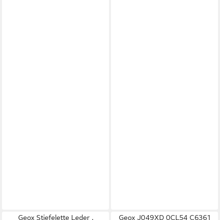
Geox Stiefelette Leder .
Geox J049XD 0CL54 C6361