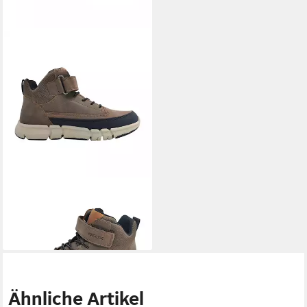
GEOX
Flexyper Winterboots
60,79 €
UVP
74,99 €
-19%
Ähnliche Artikel