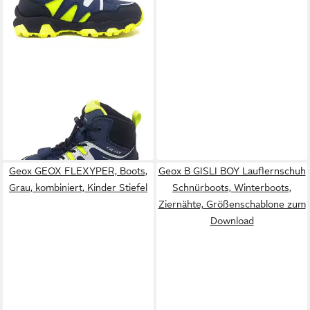
GEOX
Magnetar Winterboots
66,49 €
UVP
79,99 €
-17%
Geox GEOX FLEXYPER, Boots,
Geox B GISLI BOY Lauflernschuh
Grau, kombiniert, Kinder Stiefel
Schnürboots, Winterboots,
Ziernähte, Größenschablone zum
Download