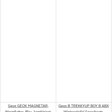
Geox GEOX MAGNETAR,
Geox B TREKKYUP BOY B ABX
Warmfutter, Blau, kombiniert,
Winterstiefel Snowboots,