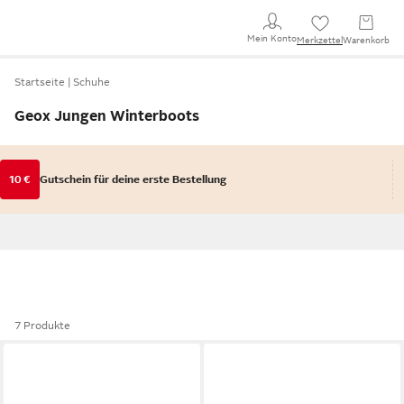
Mein Konto
Merkzettel
Warenkorb
Startseite
Schuhe
Geox Jungen Winterboots
10 €
Gutschein für deine erste Bestellung
7 Produkte