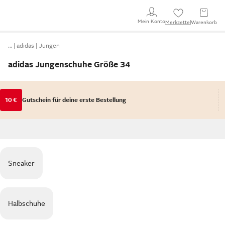
Mein Konto
Merkzettel
Warenkorb
…
adidas
Jungen
adidas Jungenschuhe Größe 34
10 €
Gutschein für deine erste Bestellung
Sneaker
Halbschuhe