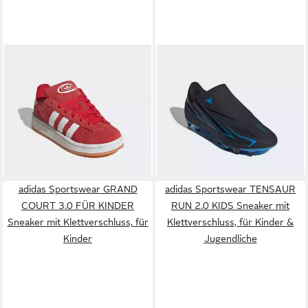
ADIDAS ORIGINALS
ADIDAS PERFORMANCE
CAMPUS 00S Sneaker für
F50 HYPERFAST CLUB KIDS,
ab 50,99 €
ab 49,99 €
Kinder
UVP
70,00 €
KLETTVERSCHLUSS, FESTE
-27%
/ GEMISCHTE BÖDEN
Fußballschuh für viele
+13
verschiedene Böden geeignet,
für Jugendliche & Kinder
adidas Sportswear GRAND
adidas Sportswear TENSAUR
COURT 3.0 FÜR KINDER
RUN 2.0 KIDS Sneaker mit
Sneaker mit Klettverschluss, für
Klettverschluss, für Kinder &
Kinder
Jugendliche