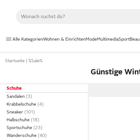
Alle Kategorien
Wohnen & Einrichten
Mode
Multimedia
Sport
Beau
Startseite
%Sale%
Günstige Win
Schuhe
Sandalen
Krabbelschuhe
Sneaker
Halbschuhe
Sportschuhe
Wanderschuhe