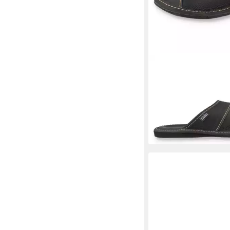
FILSKO
Trakai Elegan
Pantoffeln Hausschuh
26,99 €
(26,99 €/ 1 Paar)