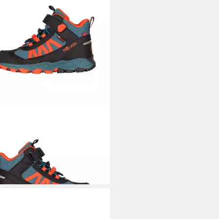
LLKIDS
Kids Tronfjell Hiker Mid
oorschuh wasserdicht
8,99 €
UVP
64,99 €
%
+8