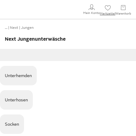
Mein Konto
Merkzettel
Warenkorb
…
Next
Jungen
Next Jungenunterwäsche
Unterhemden
Unterhosen
Socken