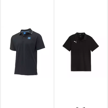
HSV
Poloshirt "Logo"
Schwarz
44,95 €
PUMA
Poloshirt TEAMGOAL