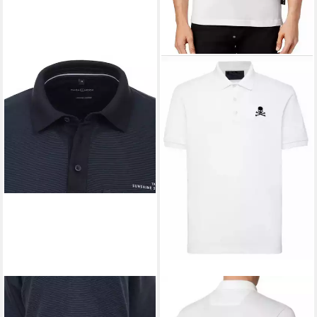
CASAMODA
Poloshirt
PHILIPP PLEIN
Poloshirt Polo
34,95 €
UVP
49,99 €
Hemd Totenkopf Slim Fit