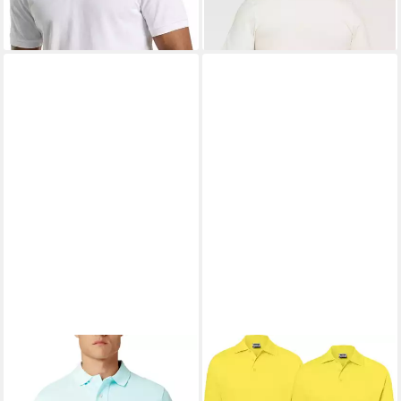
Kragen
Unifarben Mehrstückpackung
T-Shirt