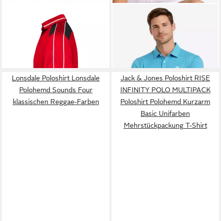
JAMES & NICHOLSON
ISLAND GREEN
Poloshirt
Poloshirt JN828
Poloshirt Golfshirt Herren
7,29 €
42,95 €
Atmungsaktives Polohemd für
UVP
24,95 €
modisches T-Shirt Tennis
Freizeit, Handwerk und Hobby
-71%
Shirt Golf-Polo
+20
Funktionsmaterial mit
Knopfleiste
Lonsdale Poloshirt Lonsdale
Jack & Jones Poloshirt RISE
Polohemd Sounds Four
INFINITY POLO MULTIPACK
klassischen Reggae-Farben
Poloshirt Polohemd Kurzarm
Basic Unifarben
Mehrstückpackung T-Shirt