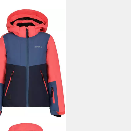
PEAK
Skijacke ICEPEAK LYTTON