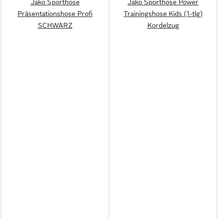
Jako Sporthose
Jako Sporthose Power
Präsentationshose Profi
Trainingshose Kids (1-tlg)
SCHWARZ
Kordelzug