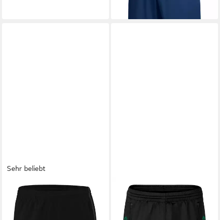
Sehr beliebt
JAKO
Sporthose JAKO
Competition 2.0 Short Kids
ab 7,60 €
UVP
27,95 €