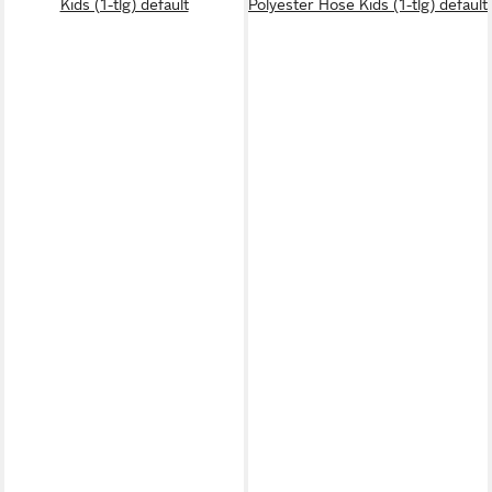
Kids (1-tlg) default
Polyester Hose Kids (1-tlg) default