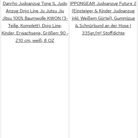
Danrho Judoanzug Tong IL Judo
IPPONGEAR Judoanzug Future 2
Anzug Dojo Line Ju Jutsu Jiu
(Einsteiger & Kinder Judoanzug
Jitsu 100% Baumwolle KWON (3-
inkl. Weißem Gürtel), Gummizug
Teilig, Komplett), Dojo Line,
& Schnürbund an der Hose I
Kinder, Erwachsene, Größen: 90 -
335gr/m² Stoffdichte
210 cm, weiß, 8 OZ