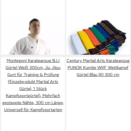
ADIDAS PERFORMANCE
SUPERA
Karateanzug
Karateanzug Club Training für
Kampfsportgürtel (1-tlg),
ab 46,20 €
11,99 €
Einsteiger und
Budogürtel - Karategürtel -
Fortgeschrittene mit Jacke
Judogürtel
und Hose
Montegoni Karateanzug BJJ
Century Martial Arts Karateanzug
Gürtel Weiß 300cm, Jiu Jitsu
PUNOK Kumite WKF Wettkampf
Gurt für Training & Prüfung
Gürtel Blau [6] 300 cm
(Einzelprodukt Martial Arts
Gürtel, 1 Stück
Kampfsportgürtel), Mehrfach
gesteppte Nähte, 300 cm Länge,
Universell für Kampfsportarten