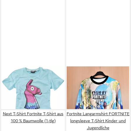
FORTNITE
Pyjama Epic
FASHION
Pullover & Shorts
Games Fortnite Shorty
Fortnite Pullover
24,80 €
14,95 €
Pyjama Loot Lama kurzer
(1,00 €/ 1 Stk)
Kinder Schlafanzug
hellblau/grau meliert Gr.140
152 164
Next T-Shirt Fortnite T-Shirt aus
Fortnite Langarmshirt FORTNITE
100 % Baumwolle (1-tlg)
longsleeve T-Shirt Kinder und
Jugendliche