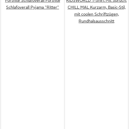
Fortnite Schlafoverall Fortnite
KIDSWORLD T-Shirt Mit Spruch:
Schlafoverall Pyjama "Ritter"
CHILL MAL Kurzarm, Basic-Stil,
mit coolen Schriftzügen,
Rundhalsausschnitt