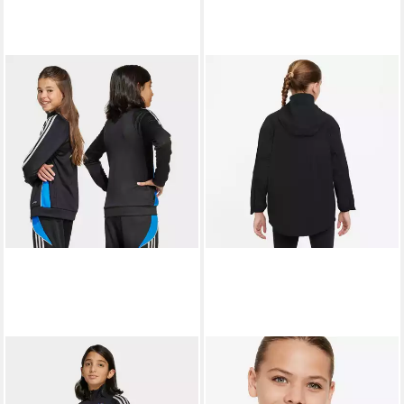
ADIDAS PERFORMANCE
NIKE
Trainingsjacke JUDE
Trainingsjacke K NK DF UV
BELLINGHAM KIDS
WOVEN JKT Für Kinder und