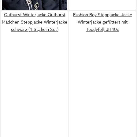
39,99 €
Kapuze in blau mit
abnehmbarer Kapuze
Outburst Winterjacke Outburst
Fashion Boy Steppjacke Jacke
Mädchen Steppjacke Winterjacke
Winterjacke gefüttert mit
schwarz (1-St., kein Set)
Teddyfell, JH40e