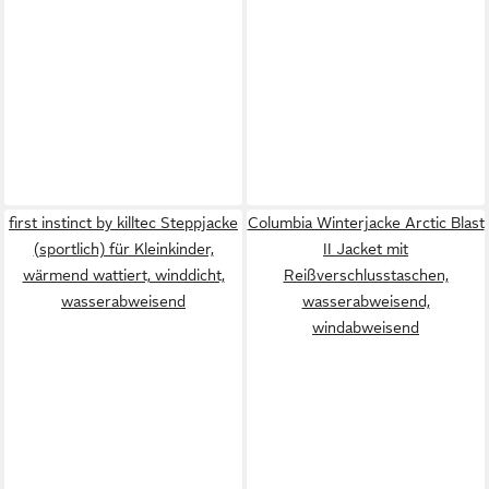
first instinct by killtec Steppjacke
Columbia Winterjacke Arctic Blast
(sportlich) für Kleinkinder,
II Jacket mit
wärmend wattiert, winddicht,
Reißverschlusstaschen,
wasserabweisend
wasserabweisend,
windabweisend