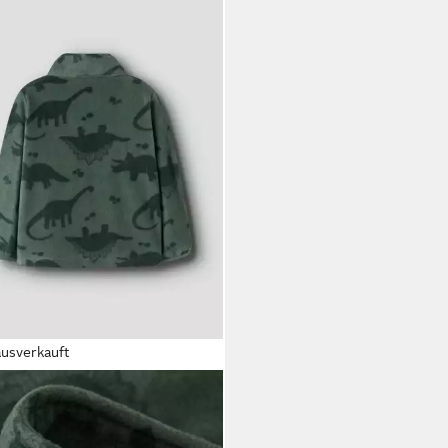
ausverkauft
E IT
Fleecejacke NMNSPEKTRA
ECE JACKET AOP FO
9 €