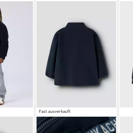
Fast ausverkauft
e NKNMATTIA
NAME IT
Fleecejacke NMMJOAKIM
NAM
Kunstfaser
POKEMON FLEECE W ZIP SKY
NKM