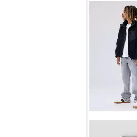
NAME IT
Plüschjack
SHERPA JACKET PB1 