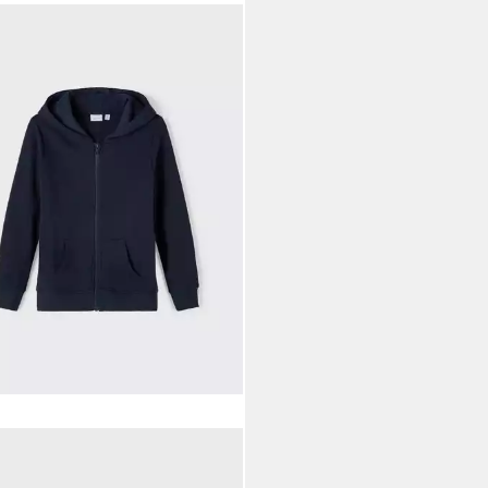
E IT
Kapuzensweatjacke
NESWEAT CARD W HOOD