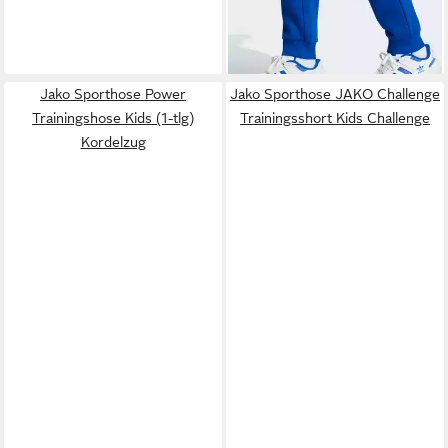
Baumwolle und Polyester
-29%
Jako Sporthose Power
Jako Sporthose JAKO Challenge
Trainingshose Kids (1-tlg)
Trainingsshort Kids Challenge
Kordelzug