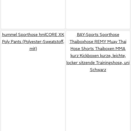
hummel Sporthose hmlCORE XK
BAY-Sports Sporthose
Poly Pants (Polyester-Sweatstoff,
Thaiboxhose REMY Muay Thai
mit)
Hose Shorts Thaiboxen MMA
kurz Kickboxen kurze, leichte,
locker sitzende Trainingshose, uni
Schwarz