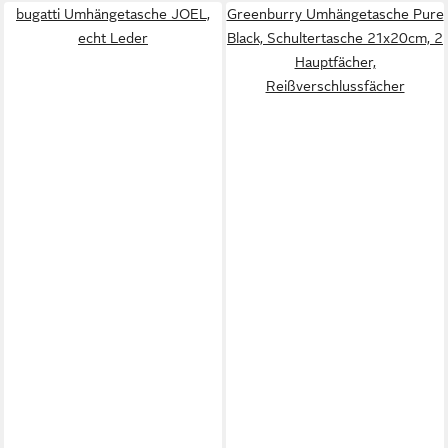
bugatti Umhängetasche JOEL,
Greenburry Umhängetasche Pure
echt Leder
Black, Schultertasche 21x20cm, 2
Hauptfächer,
Reißverschlussfächer