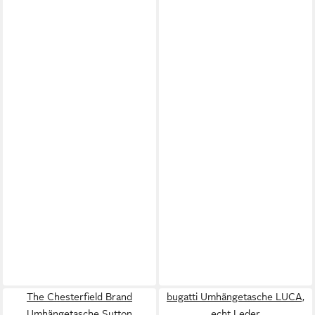
The Chesterfield Brand
bugatti Umhängetasche LUCA,
Umhängetasche Sutton
echt Leder