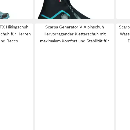
Passform
-26%
Aktiv
-25
TX Hikingschuh
Scarpa Generator V Alpinschuh
Scarp
chuh für Herren
Hervorragender Kletterschuh mit
Wasse
und Recco
maximalem Komfort und Stabilität für
D