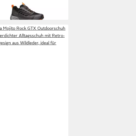
itäten mit
%
a Mojito Rock GTX Outdoorschuh
rdichter Alltagsschuh mit Retro-
esign aus Wildleder, ideal für