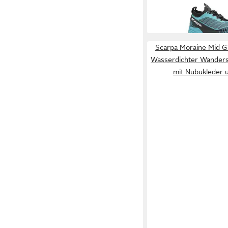
Hiking, ideal für
-27%
Scarpa Moraine Mid G
Wasserdichter Wanders
mit Nubukleder 