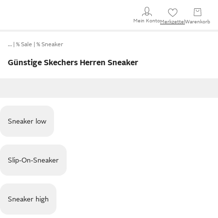
Mein Konto
Merkzettel
Warenkorb
…
% Sale
% Sneaker
Günstige Skechers Herren Sneaker
Sneaker low
Slip-On-Sneaker
Sneaker high