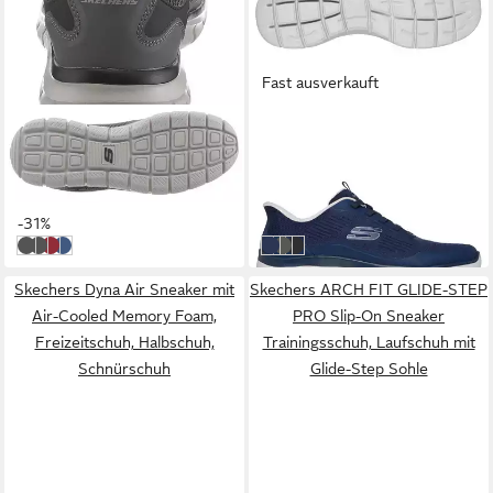
Fast ausverkauft
SKECHERS
SKECHERS
Track Sneaker mit seitlichem
SUMMITS-LEYTER Slip-On
Logo, Freizeitschuh,
Sneaker Slipper,
ab 48,61 €
ab 71,58 €
Halbschuh, Schnürschuh
Schnürschuh mit Handsfree
UVP
69,95 €
UVP
84,95 €
Slip-Ins Funktion
-31%
-16%
unbekannt
CCLM
RDBK
BLLM
navy-blau
oliv-schwarz
schwarz-schwarz
Skechers Dyna Air Sneaker mit
Skechers ARCH FIT GLIDE-STEP
Air-Cooled Memory Foam,
PRO Slip-On Sneaker
Freizeitschuh, Halbschuh,
Trainingsschuh, Laufschuh mit
Schnürschuh
Glide-Step Sohle