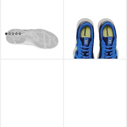
HUMMEL
HUMMEL
Hummel Weiß Indoor -
Hallen-Indoorschuhe Teiwaz V
Schuhe Weiß Indoor - Schuhe
dunkelblau Herren
Hallenschuh
Badmintonschuh
(1)
ab 46,72 €
UVP
84,95 €
32,97 €
UVP
59,95 €
-45%
-45%
lieferbar - in 3-4 Werktagen bei dir
lieferbar - in 3-4 Werktagen bei dir