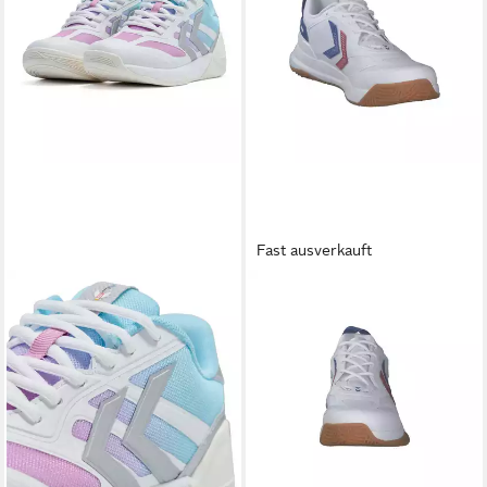
Fast ausverkauft
HUMMEL
HUMMEL
ALGIZ LTD Handballschuh
Hummel Unisex
44,85 €
UVP
139,95 €
Handballschuhe Dagaz 2.0
-68%
Icon No23 215179
lieferbar - in 3-4 Werktagen bei dir
Hallenschuh
ab 33,35 €
UVP
109,95 €
-70%
lieferbar - in 3-4 Werktagen bei dir