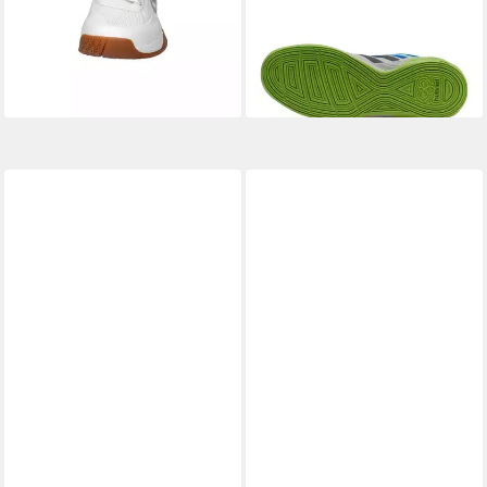
ab 65,97 €
ab 76,97 €
UVP
119,95 €
UVP
139,95 €
-45%
-45%
lieferbar - in 3-4 Werktagen bei dir
lieferbar - in 3-4 Werktagen bei dir