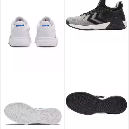
HUMMEL
HUMMEL
Hallen-Indoorschuhe Teiwaz
Hallen-Indoorschuhe Algiz
IV weiss/blau Herren
GG12 alloygrau Herren
Badmintonschuh
Badmintonschuh
46,72 €
71,47 €
UVP
84,95 €
UVP
129,95 €
-45%
-45%
lieferbar - in 3-4 Werktagen bei dir
lieferbar - in 3-4 Werktagen bei dir