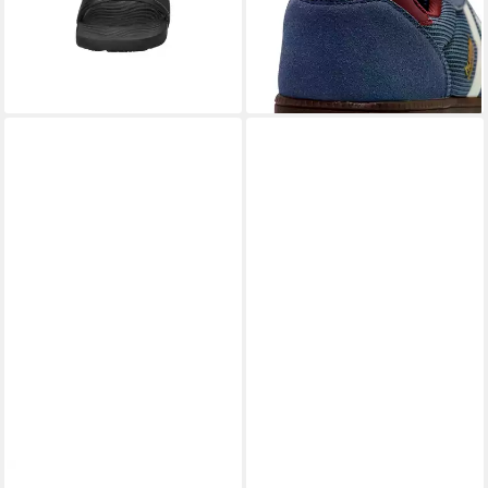
ab 57,69 €
Badeschuh
lieferbar - in 6-7 Werktagen bei dir
ab 22,88 €
UVP
29,95 €
-24%
lieferbar - in 3-4 Werktagen bei dir