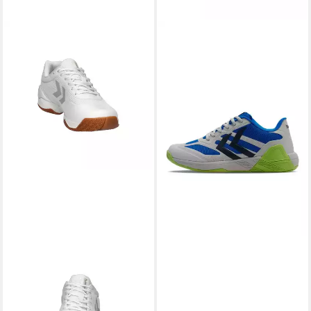
HUMMEL
HUMMEL
Hummel Unisex Tennisschuh
Hallen-Indoorschuhe Algiz V
COURT CONTROL 215202
2024 blau/grau Herren
Tennisschuh
Badmintonschuh