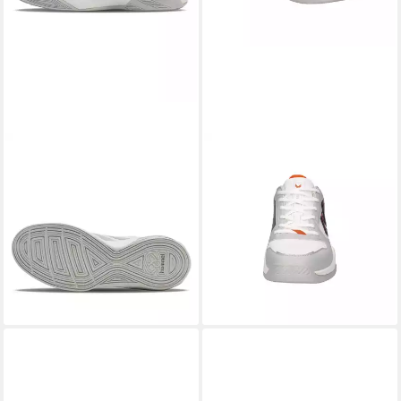
HUMMEL
HUMMEL
Hallen-Indoorschuhe Algiz IV
Hummel Unisex
weiss/grau Herren
Handballschuhe ALL COURT
Badmintonschuh
228237 Hallenschuh
76,97 €
ab 37,39 €
UVP
139,95 €
UVP
59,95 €
-45%
-38%
lieferbar - in 3-4 Werktagen bei dir
lieferbar - in 2-3 Werktagen bei dir
+7