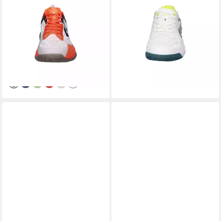
Hummel Unisex
Hummel Unisex Hallenschuhe
Handballschuhe HB
COURT CONTROL II 225341
POWERSTRIKE PRO 230729
Hallenschuh
ab 49,59 €
Hallenschuh
UVP
69,95 €
ab 71,19 €
UVP
139,95 €
-29%
lieferbar - in 6-7 Werktagen bei dir
-49%
lieferbar - in 2-3 Werktagen bei dir
+1