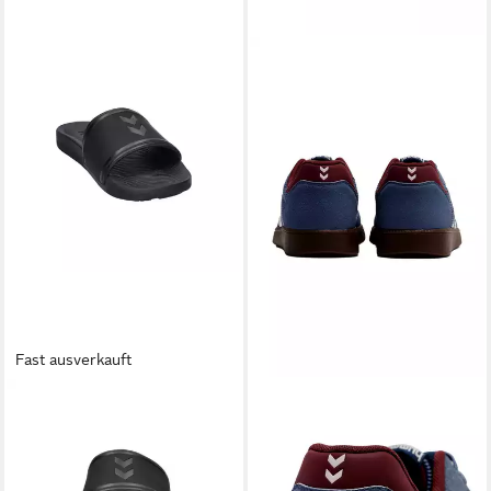
Fast ausverkauft
HUMMEL
HUMMEL
Hummel Unisex
Sportschuhe HANDBALL
Badeschlappen HML LEAD
PERFEKT MS Sneaker
POOL SLIDE 228256
Sneaker (1-tlg)