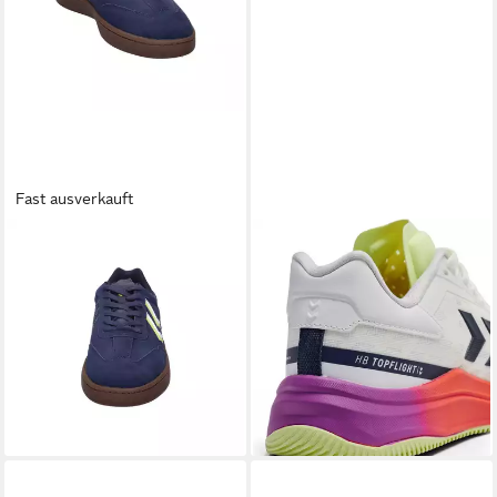
Fast ausverkauft
HUMMEL
HUMMEL
Hummel Unisex Hallenschuhe
Hb Topflight Pro
HB GUARDIAN PRO 230663
Handballschuh
ab 71,19 €
Hallenschuh
UVP
139,95 €
ab 58,09 €
UVP
99,95 €
-49%
lieferbar - in 2-3 Werktagen bei dir
-42%
lieferbar - in 2-3 Werktagen bei dir
+5