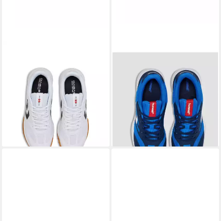
HUMMEL
HUMMEL
DAGAZ III Handballschuh
Hallen-Indoorschuhe URUZ III
ab 33,35 €
UVP
119,95 €
blau/weiss Herren
-72%
Badmintonschuh
lieferbar - in 3-4 Werktagen bei dir
ab 64,49 €
UVP
99,95 €
-35%
lieferbar - in 2-3 Werktagen bei dir