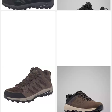
-19%
-26%