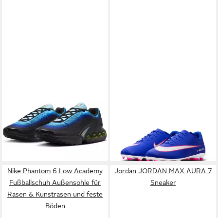
NIKE SPORTSWEAR
AIR
NIKE
MERCURIAL VAPOR 16
MAX DN SE Sneaker
CLUB FG/MG Fußballschuh
179,99 €
ab 52,99 €
Außensohle für Rasenplätze
UVP
64,99 €
und für feste Böden
-18%
Nike Phantom 6 Low Academy
Jordan JORDAN MAX AURA 7
Fußballschuh Außensohle für
Sneaker
Rasen & Kunstrasen und feste
Böden