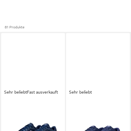
81 Produkte
Sehr beliebt
Fast ausverkauft
Sehr beliebt
NIKE SPORTSWEAR
AIR
NIKE
Revolution 8 Laufschuh
ab 55,99 €
MAX SC Sneaker
UVP
64,99 €
89,99 €
-14%
+8