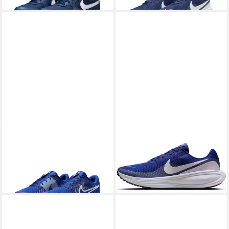
NIKE
Run Defy Laufschuh
NIKE
Revolution 8 Laufschuh
59,99 €
ab 52,99 €
UVP
64,99 €
-18%
+11
+8