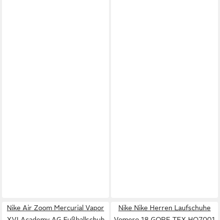
Nike Air Zoom Mercurial Vapor
Nike Nike Herren Laufschuhe
XVI Academy AG Fußballschuh
Vomero 18 GORE-TEX HQ7001