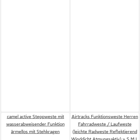
camel active Steppweste mit
Airtracks Funktionsweste Herren
wasserabweisender Funktion
Fahrradweste / Laufweste
ärmellos mit Stehkragen
(leichte Radweste Reflektierend
Winddicht Atmungsaktiv) » S M L