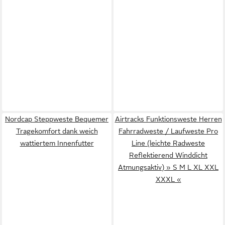
Nordcap Steppweste Bequemer
Airtracks Funktionsweste Herren
Tragekomfort dank weich
Fahrradweste / Laufweste Pro
wattiertem Innenfutter
Line (leichte Radweste
Reflektierend Winddicht
Atmungsaktiv) » S M L XL XXL
XXXL «