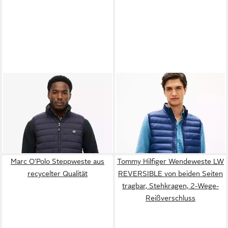
SUPERDRY
Steppweste Fuji
TOMMY HILFIGER
Lite Padded Gilet Steppware,
Steppweste MIX MEDIA
99,99 €
ab 119,99 €
normal geschnitten
Stehkragen, 2-Wege-
UVP
199,90 €
Reißverschluss
-40%
Marc O'Polo Steppweste aus
Tommy Hilfiger Wendeweste LW
recycelter Qualität
REVERSIBLE von beiden Seiten
tragbar, Stehkragen, 2-Wege-
Reißverschluss