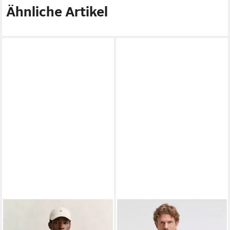
Ähnliche Artikel
GANT
Steppweste LIGHT
GAASTRA
Steppweste mit
DOWN VEST Regular fit mit
elastischem Saumabschluss