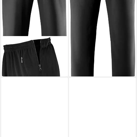
SCHNEIDER SPORTSWEAR
Trainingshose BERGENM
(6060)
ab 65,00 €
UVP
79,99 €
-19%