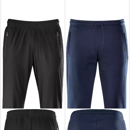
SCHNEIDER SPORTSWEAR
SCHNEIDER SPORTSWEAR
Trainingshose NEBRASKAM-
Sporthose CHESTERM-HOSE
HOSE SCHWARZ
DUNKELBLAU