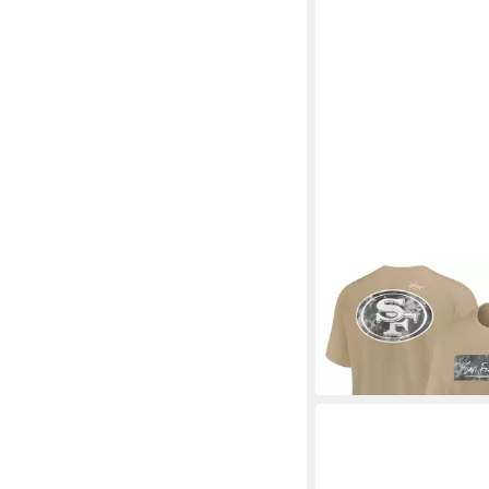
NIKE
T-Shirt Nike T-Sh
Francisco 49ers Nike
ab 40,00 €
UVP
50,00 
-20%