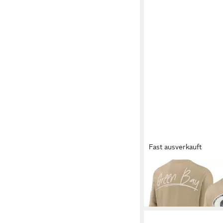
Fast ausverkauft
NIKE
T-Shirt Nike T-S
Packers Nike Long Sl
60,00 €