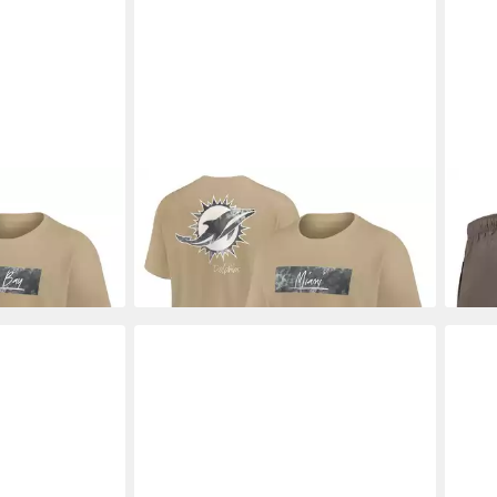
hirt Green Bay
NIKE
T-Shirt Nike T-Shirt Miami
NIK
Dolphins Nike Max 90
Sox 
50,00 €
ab 4
-33