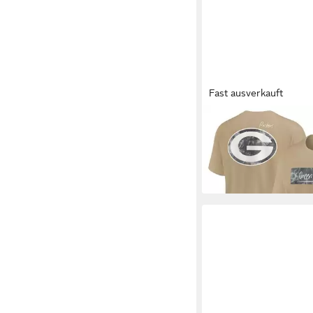
Fast ausverkauft
NIKE
T-Shirt Nike T-S
Packers Nike Max 90
50,00 €