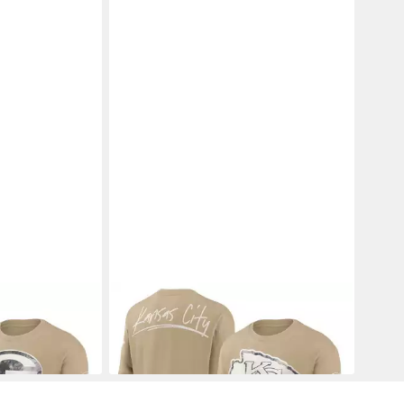
hirt Green Bay
NIKE
T-Shirt Nike T-Shirt Kansas City
eeve Max 90
Chiefs Nike Long Sleeve Max 90
60,00 €