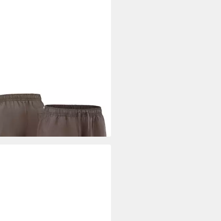
E
T-Shirt Nike Shirt Boston Red
Nike Statement
0,00 €
UVP
60,00 €
%