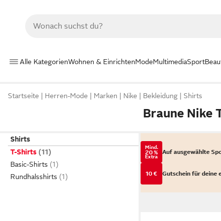
Alle Kategorien
Wohnen & Einrichten
Mode
Multimedia
Sport
Beau
Startseite
Herren-Mode
Marken
Nike
Bekleidung
Shirts
Braune Nike T
Shirts
Mind.
T-Shirts
Auf ausgewählte Sp
20 %
Extra
Basic-Shirts
10 €
Gutschein für deine 
Rundhalsshirts