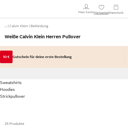
Mein Konto
Merkzettel
Warenkorb
…
Calvin Klein
Bekleidung
Weiße Calvin Klein Herren Pullover
10 €
Gutschein für deine erste Bestellung
Sweatshirts
Hoodies
Strickpullover
25 Produkte