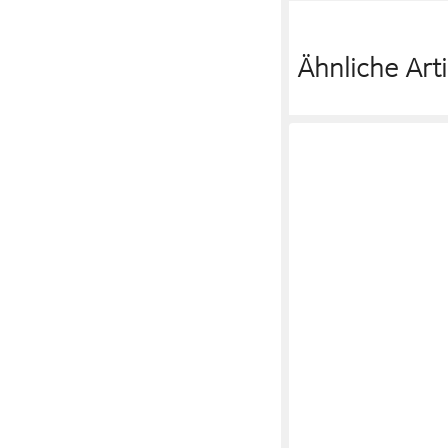
Ähnliche Arti