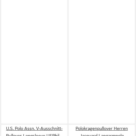
U.S. Polo Assn. V-Ausschnitt-
Polokragenpullover Herren
Pullover Longsleeve USPhil –
Jacquard Langarmpolo