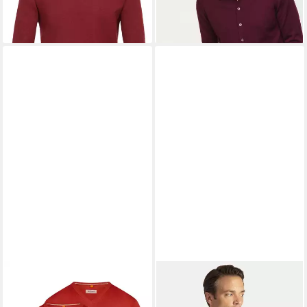
-25%
Pflegeleicht Extrafeine
Merinowolle, Perlmuttknöpfe,
+47
formstabil und Easy-Care
REDMOND
V-Ausschnitt-
SIR RAYMOND TAILOR
Pullover 2er Pack Basic (Spar-
Strickpullover Los Angeles (1-