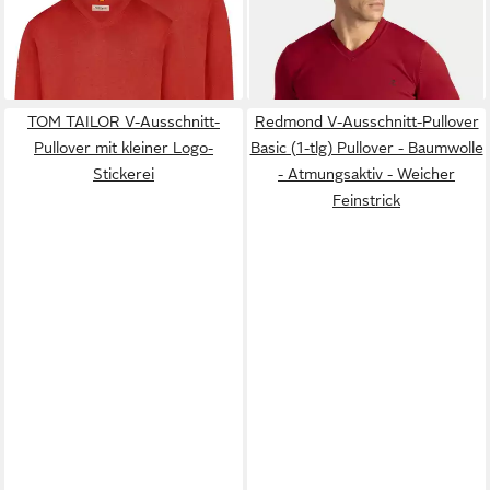
ab 70,95 €
ab 41,95 €
Set, 2-tlg) Pullover -
UVP
79,98 €
tlg) mit klassischem V-
UVP
79,95 €
Baumwolle - Atmungsaktiv -
-11%
Ausschnitt
-48%
Weicher Feinstrick
+16
+4
TOM TAILOR V-Ausschnitt-
Redmond V-Ausschnitt-Pullover
Pullover mit kleiner Logo-
Basic (1-tlg) Pullover - Baumwolle
Stickerei
- Atmungsaktiv - Weicher
Feinstrick