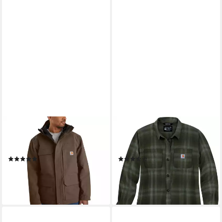
CARHARTT
CARHARTT
Softshellparka Super Dux
Flanellhemd Midw. Flannel
Bonded Chore Coat (1-St)
L/S 105574
(3)
(6)
199,95 €
ab 40,09 €
UVP
72,39 €
leider ausverkauft
-45%
lieferbar - in 2-3 Werktagen bei dir