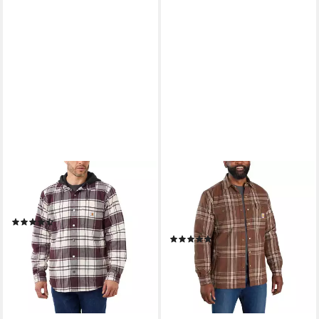
CARHARTT
CARHARTT
Flanellhemd Fleece Lined
Hemdjacke Carhartt
Hooded mit Kapuze
FLANNEL SHERPA LINED
(8)
SHIRT JAC 105430 (1-St)
ab 90,27 €
UVP
129,99 €
(4)
93,47 €
-31%
UVP
129,99 €
lieferbar - in 2-3 Werktagen bei dir
-28%
lieferbar - in 2-3 Werktagen bei dir