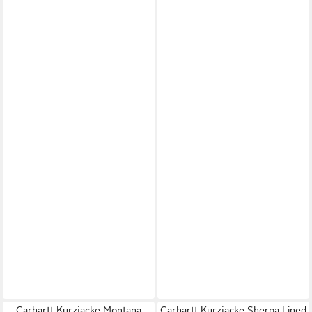
Carhartt Kurzjacke Montana
Carhartt Kurzjacke Sherpa Lined