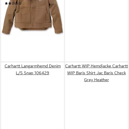
(2)
114,99 €
lieferbar - in 2-3 Werktagen bei dir
Carhartt Langarmhemd Denim
Carhartt WIP Hemdjacke Carhartt
L/S Snap 106429
WIP Baris Shirt Jac Baris Check
Grey Heather