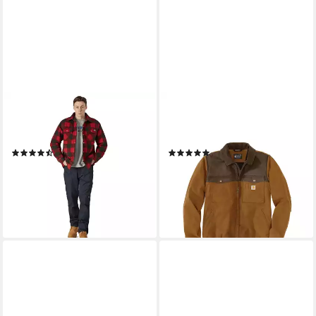
DICKIES
CARHARTT
Thermohemd Portland
Sweatjacke 106432-B84
SH5000
Carhartt Montana
(38)
(5)
ab 49,95 €
152,75 €
UVP
69,00 €
UVP
196,99 €
-28%
-22%
lieferbar - in 4-5 Werktagen bei dir
lieferbar - in 2-3 Werktagen bei dir