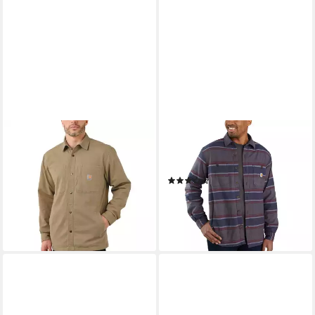
CARHARTT
CARHARTT
Hemdjacke Carhartt FLEECE
Hemdjacke Hamilton Fleece
LINED SNAP FRONT SHIRT
Flanell mit Stretchanteil
(2)
JACKET 105532 (1-St)
59,90 €
ab 126,06 €
lieferbar - in 4-5 Werktagen bei dir
lieferbar - in 7-9 Werktagen bei dir