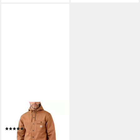
CARHARTT
Hemdjacke Wind & Rain
Bonded Shirt Jac (1-St)
(2)
113,78 €
UVP
129,99 €