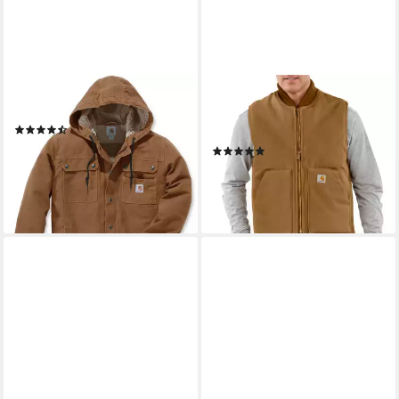
CARHARTT
CARHARTT
Kurzjacke Bartlett 103826
Arbeitsweste Arctic Relaxed
(34)
Fit
192,92 €
(8)
lieferbar - in 2-3 Werktagen bei dir
104,99 €
lieferbar - in 2-3 Werktagen bei dir