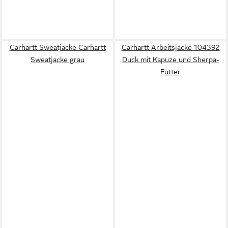
Carhartt Sweatjacke Carhartt
Carhartt Arbeitsjacke 104392
Sweatjacke grau
Duck mit Kapuze und Sherpa-
Futter