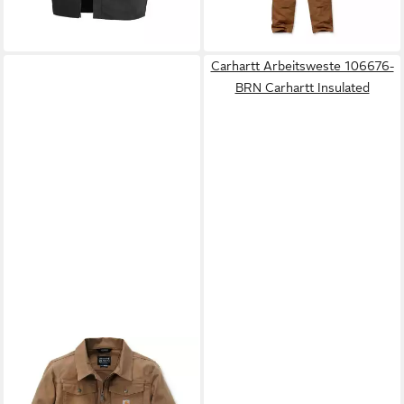
-36%
lieferbar - in 3-4 Werktagen bei dir
Carhartt Arbeitsweste 106676-
BRN Carhartt Insulated
CARHARTT
Kurzjacke Duck Relaxed
105748