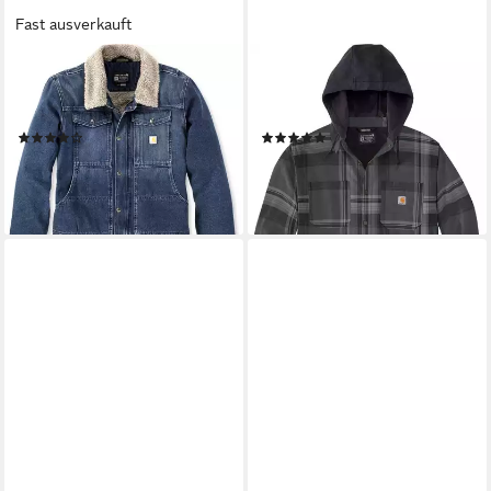
Fast ausverkauft
CARHARTT
CARHARTT
Jeansjacke Relaxed Ripstop
Kurzjacke Sherpa Lined
106323
105938
(5)
(2)
ab 94,19 €
61,29 €
UVP
129,99 €
UVP
128,91 €
-28%
-52%
lieferbar - in 2-3 Werktagen bei dir
lieferbar - in 2-3 Werktagen bei dir