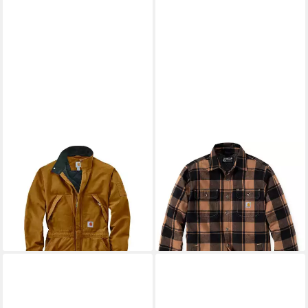
CARHARTT
CARHARTT
Overall Washed Insul. 104396
Outdoorhemd Heavyweight
ab 164,39 €
UVP
195,46 €
Flannel Sherpa Hemd
101,29 €
-16%
UVP
128,91 €
lieferbar - in 2-3 Werktagen bei dir
-21%
lieferbar - in 2-3 Werktagen bei dir