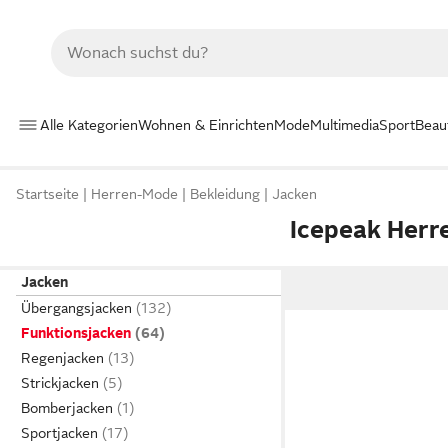
Alle Kategorien
Wohnen & Einrichten
Mode
Multimedia
Sport
Beau
Startseite
Herren-Mode
Bekleidung
Jacken
Icepeak Herr
Jacken
Übergangsjacken
Funktionsjacken
Regenjacken
Strickjacken
Bomberjacken
Sportjacken