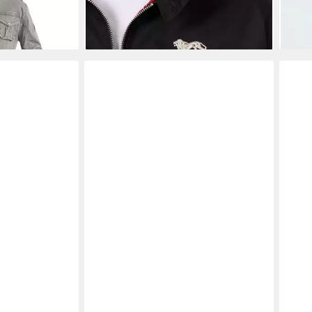
-39
+2