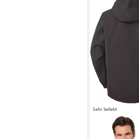
Sehr beliebt
REGATTA
Allwetterjac
und bewegungsfreund
74,99 €
UVP
120,00 €