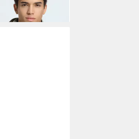
%
+12