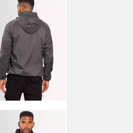
TIC SEVEN
Outdoorjacke
y sehr leichte Regenjacke
0 €
UVP
59,90 €