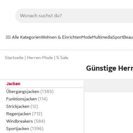
Alle Kategorien
Wohnen & Einrichten
Mode
Multimedia
Sport
Beau
Startseite
Herren-Mode
% Sale
Günstige Her
Jacken
Übergangsjacken
Funktionsjacken
Strickjacken
Regenjacken
Windbreakers
Sportjacken