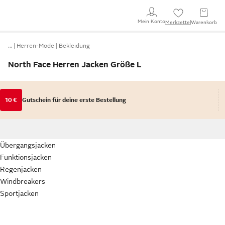
Mein Konto
Merkzettel
Warenkorb
…
Herren-Mode
Bekleidung
North Face Herren Jacken Größe L
10 €
Gutschein für deine erste Bestellung
Übergangsjacken
Funktionsjacken
Regenjacken
Windbreakers
Sportjacken