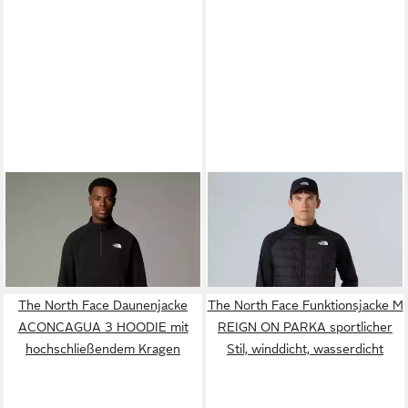
THE NORTH FACE
Anorak M
THE NORTH FACE
KECHA PACKABLE ANORAK
Fleecejacke M REAXION 2.0
ab 72,99 €
ab 92,99 €
sportlicher Stil, klein
UVP
105,00 €
FLEECE HYBRID FULL ZIP
UVP
115,00 €
verpackbar, für kühles Wetter
-30%
JAC sportlicher Stil, leichte
-19%
Synthetik-Isolierung, mit
The North Face Daunenjacke
The North Face Funktionsjacke M
Reißverschluss
ACONCAGUA 3 HOODIE mit
REIGN ON PARKA sportlicher
hochschließendem Kragen
Stil, winddicht, wasserdicht