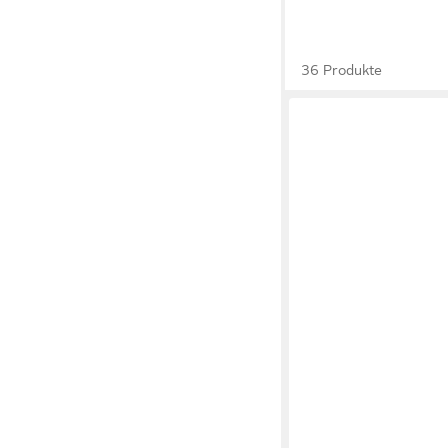
36 Produkte