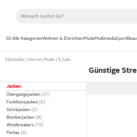
Alle Kategorien
Wohnen & Einrichten
Mode
Multimedia
Sport
Beau
Startseite
Herren-Mode
% Sale
Günstige Stre
Jacken
Übergangsjacken
Funktionsjacken
Strickjacken
Bomberjacken
Windbreakers
Parkas