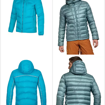
LA SPORTIVA
Winterjacke
Atlas Down hellblau Herren
197,89 €
UVP
329,00 €
-40%