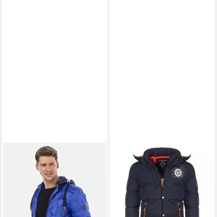
CIPO & BAXX
Steppjacke
Jacke in Regular-Fit, CM152
53,99 €
UVP
79,99 €
-33%