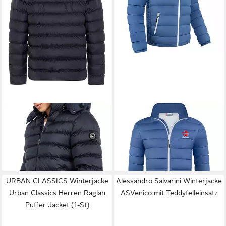
REDBRIDGE
Steppjacke mit
NEBULUS
Winterjacke
abnehmbarer Kapuze - Dicke
SÖLDEN, P2207 - Herren,
99,90 €
79,95 €
Steppjacke Abnehmbare
hellblau, 3XL
Kapuze
URBAN CLASSICS Winterjacke
Alessandro Salvarini Winterjacke
Urban Classics Herren Raglan
ASVenico mit Teddyfelleinsatz
Puffer Jacket (1-St)