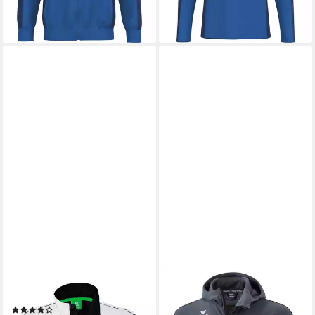
leider ausverkauft
lieferbar - in 3-4 Werktagen bei dir
+8
+4
ERIMA
ERIMA
Funktionsjacke
Trainingsjacke CHANGE by
(1)
erima Trainingsjacke mit