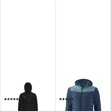
ERIMA
ERIMA
Winterjacke erima Herren
Winterjacke erima Kinder
Stadionjacke
Steppjacke
(1)
(1)
ab 62,60 €
52,99 €
UVP
99,99 €
UVP
99,99 €
-37%
-47%