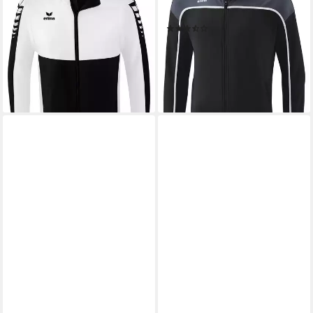
ab 69,99 €
UVP
99,99 €
Kapuze Herren
-30%
(3)
lieferbar - in 3-4 Werktagen bei dir
ab 53,88 €
UVP
69,99 €
+2
-23%
lieferbar - in 3-4 Werktagen bei dir
+4