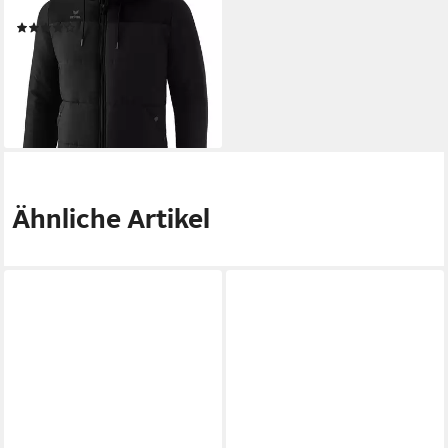
Winterjacke
(5)
ab 72,20 €
UVP
139,99 €
-48%
lieferbar - in 2-3 Werktagen bei dir
+1
Ähnliche Artikel