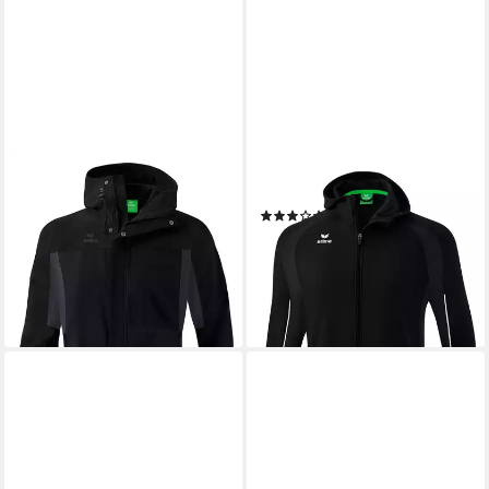
ERIMA
ERIMA
Funktionsjacke
Trainingsjacke
(1)
Multifunktionsjacke Herren
ab 32,99 €
UVP
49,99 €
119,95 €
-34%
leider ausverkauft
leider ausverkauft
+2