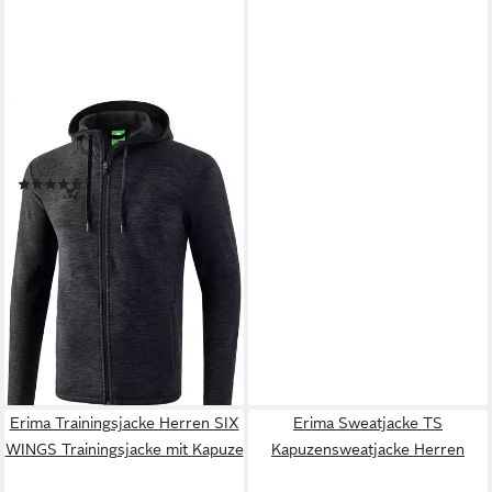
ERIMA
Fleecejacke Herren
Fleecejacke
(7)
ab 48,52 €
UVP
59,99 €
-19%
lieferbar - in 2-3 Werktagen bei dir
Erima Trainingsjacke Herren SIX
Erima Sweatjacke TS
WINGS Trainingsjacke mit Kapuze
Kapuzensweatjacke Herren