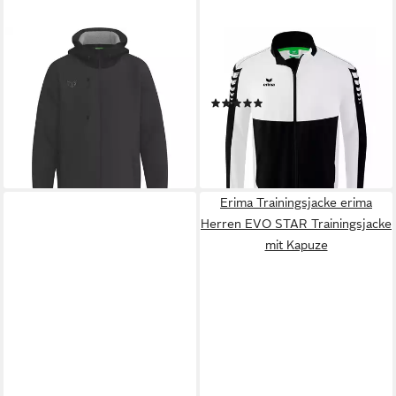
ERIMA
ERIMA
Regenjacke erima Unisex
Trainingsjacke erima Herren
Regenjacke PREMIA Hydro
Präsentationsjacke Six Wings
(1)
Jacket
64,95 €
ab 78,29 €
UVP
119,99 €
leider ausverkauft
-35%
+7
lieferbar - in 6-8 Werktagen bei dir
Erima Trainingsjacke erima
Herren EVO STAR Trainingsjacke
mit Kapuze