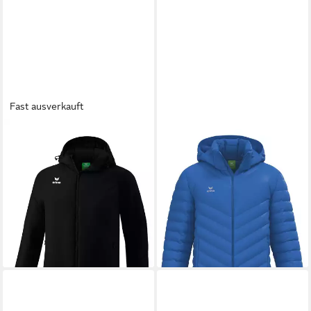
Fast ausverkauft
ERIMA
ERIMA
Winterjacke Unisex
Funktionsjacke CMPT Puffer
Erwachsene TEAM
Jacke Herren
ab 68,59 €
Winterjacke
UVP
99,99 €
ab 68,19 €
UVP
99,99 €
-31%
lieferbar - in 6-8 Werktagen bei dir
-32%
lieferbar - in 2-3 Werktagen bei dir