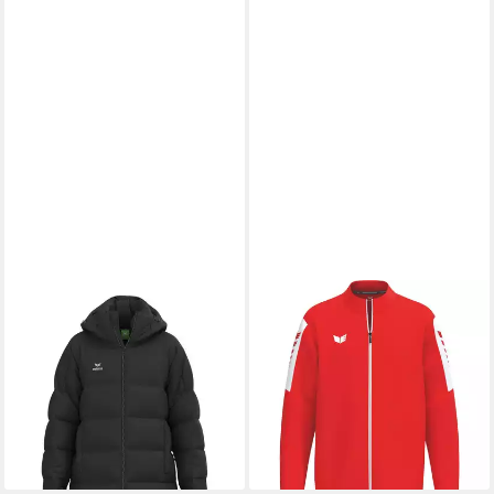
ERIMA
ERIMA
Sweatjacke Erima Premia
Trainingsjacke erima Herren
Parka Winterjacke Polyester
Trainingsjacke INTRO Training
ab 76,99 €
UVP
139,99 €
Jacket
34,99 €
-45%
lieferbar - in 2-3 Werktagen bei dir
lieferbar - in 3-4 Werktagen bei dir
+6