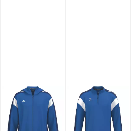
ERIMA
ERIMA
Trainingsjacke erima Herren
Langarmshirt erima Unisex
Trainingsjacke CELEBRATE
Trainingstop CELEBRATE 125
125 Training Jacket
Training Top
ab 46,47 €
ab 25,00 €
UVP
64,99 €
UVP
49,99 €
-28%
-50%