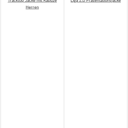
Tracktop Jacke mit Kapuze
Liga 2.0 Präsentationsjacke
Herren