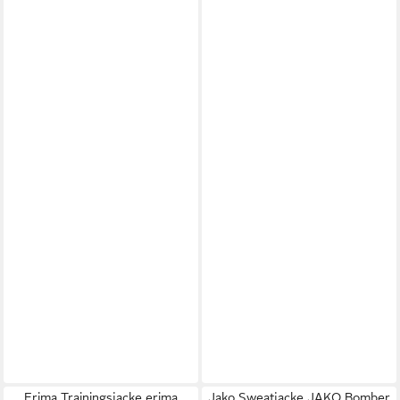
Erima Trainingsjacke erima
Jako Sweatjacke JAKO Bomber